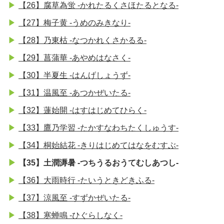
【26】腐草為蛍 -かれたるくさほたるとなる-
【27】梅子黄 -うめのみきなり-
【28】乃東枯 -なつかれくさかるる-
【29】菖蒲華 -あやめはなさく-
【30】半夏生 -はんげしょうず-
【31】温風至 -あつかぜいたる-
【32】蓮始開 -はすはじめてひらく-
【33】鷹乃学習 -たかすなわちたくしゅうす-
【34】桐始結花 -きりはじめてはなをむすぶ-
【35】土潤溽暑 -つちうるおうてむしあつし-
【36】大雨時行 -たいうときどきふる-
【37】涼風至 -すずかぜいたる-
【38】寒蝉鳴 -ひぐらしなく-