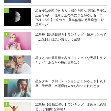
乙女座は信頼できる人に紹介を頼んで◎山羊座は
上品な装い・仕草が玉の輿につながるかも！？
7/21～8/5【上弦の月｜藤島佑雪の月星座別・12
星座占い】
12星座【記念日好き】ランキング 蟹座にとって
「記念日」は思い出という宝物！
星ひとみの天星術で占う【メンクイな天星】ラン
キング あなたや彼の天星は？
星座グループ別【テンションが下がるとき】双子
座・天秤座・水瓶座は人から強いられたとき！
12星座【孤独に強い】ランキング 水瓶座は孤独
という“自由”を満喫！