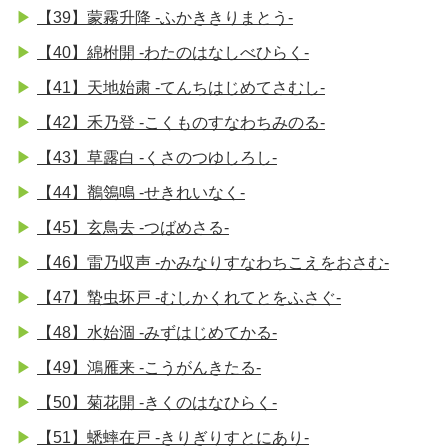
【39】蒙霧升降 -ふかききりまとう-
【40】綿柎開 -わたのはなしべひらく-
【41】天地始粛 -てんちはじめてさむし-
【42】禾乃登 -こくものすなわちみのる-
【43】草露白 -くさのつゆしろし-
【44】鶺鴒鳴 -せきれいなく-
【45】玄鳥去 -つばめさる-
【46】雷乃収声 -かみなりすなわちこえをおさむ-
【47】蟄虫坏戸 -むしかくれてとをふさぐ-
【48】水始涸 -みずはじめてかる-
【49】鴻雁来 -こうがんきたる-
【50】菊花開 -きくのはなひらく-
【51】蟋蟀在戸 -きりぎりすとにあり-