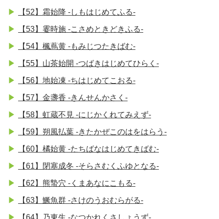
【52】霜始降 -しもはじめてふる-
【53】霎時施 -こさめときどきふる-
【54】楓蔦黄 -もみじつたきばむ-
【55】山茶始開 -つばきはじめてひらく-
【56】地始凍 -ちはじめてこおる-
【57】金盞香 -きんせんかさく-
【58】虹蔵不見 -にじかくれてみえず-
【59】朔風払葉 -きたかぜこのはをはらう-
【60】橘始黄 -たちばなはじめてきばむ-
【61】閉塞成冬 -そらさむくふゆとなる-
【62】熊蟄穴 -くまあなにこもる-
【63】鱖魚群 -さけのうおむらがる-
【64】乃東生 -なつかれくさしょうず-