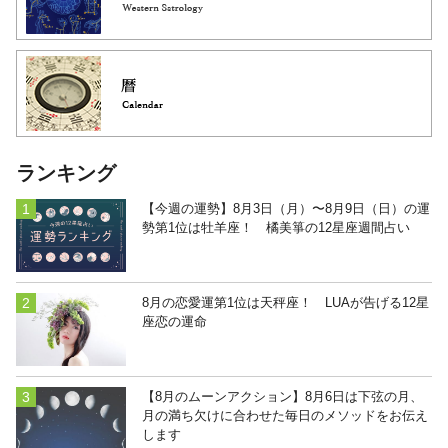
ランキング
【今週の運勢】8月3日（月）〜8月9日（日）の運
勢第1位は牡羊座！ 橘美箏の12星座週間占い
8月の恋愛運第1位は天秤座！ LUAが告げる12星
座恋の運命
【8月のムーンアクション】8月6日は下弦の月、
月の満ち欠けに合わせた毎日のメソッドをお伝え
します