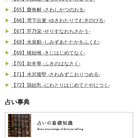
【65】麋角解 -さわしかつのおる-
【66】雪下出麦 -ゆきわたりてむぎのびる-
【67】芹乃栄 -せりすなわちさかう-
【68】水泉動 -しみずあたたかをふくむ-
【69】雉始雊 -きじはじめてなく-
【70】款冬華 -ふきのはなさく-
【71】水沢腹堅 -さわみずこおりつめる-
【72】鶏始乳 -にわとりはじめてとやにつく-
占い事典