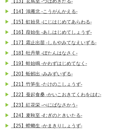
【13】玄鳥至 -つばめきたる-
【14】鴻雁北 -こうがんかえる-
【15】虹始見 -にじはじめてあらわる-
【16】葭始生 -あしはじめてしょうず-
【17】霜止出苗 -しもやみてなえいずる-
【18】牡丹華 -ぼたんはなさく-
【19】蛙始鳴 -かわずはじめてなく-
【20】蚯蚓出 -みみずいずる-
【21】竹笋生 -たけのこしょうず-
【22】蚕起食桑 -かいこおきてくわをはむ-
【23】紅花栄 -べにばなさかう-
【24】麦秋至 -むぎのときいたる-
【25】螳螂生 -かまきりしょうず-