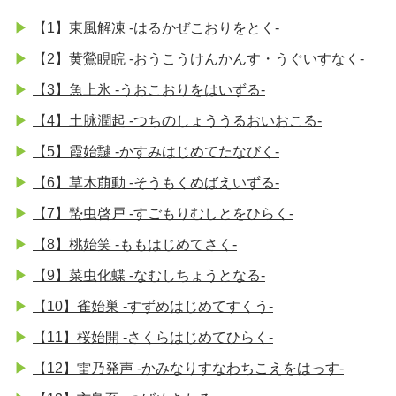
【1】東風解凍 -はるかぜこおりをとく-
【2】黄鶯睍睆 -おうこうけんかんす・うぐいすなく-
【3】魚上氷 -うおこおりをはいずる-
【4】土脉潤起 -つちのしょううるおいおこる-
【5】霞始靆 -かすみはじめてたなびく-
【6】草木萠動 -そうもくめばえいずる-
【7】蟄虫啓戸 -すごもりむしとをひらく-
【8】桃始笑 -ももはじめてさく-
【9】菜虫化蝶 -なむしちょうとなる-
【10】雀始巣 -すずめはじめてすくう-
【11】桜始開 -さくらはじめてひらく-
【12】雷乃発声 -かみなりすなわちこえをはっす-