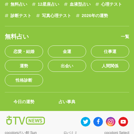
無料占い
12星座占い
血液型占い
心理テスト
診断テスト
写真心理テスト
2026年の運勢
無料占い
一覧
恋愛・結婚
金運
仕事運
運勢
出会い
人間関係
性格診断
今日の運勢
占い事典
cocoloni占い館 Sun
ロバミミ
cocoloni Select