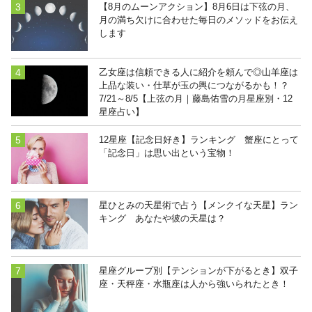
【8月のムーンアクション】8月6日は下弦の月、
月の満ち欠けに合わせた毎日のメソッドをお伝え
します
乙女座は信頼できる人に紹介を頼んで◎山羊座は
上品な装い・仕草が玉の輿につながるかも！？
7/21～8/5【上弦の月｜藤島佑雪の月星座別・12
星座占い】
12星座【記念日好き】ランキング 蟹座にとって
「記念日」は思い出という宝物！
星ひとみの天星術で占う【メンクイな天星】ラン
キング あなたや彼の天星は？
星座グループ別【テンションが下がるとき】双子
座・天秤座・水瓶座は人から強いられたとき！