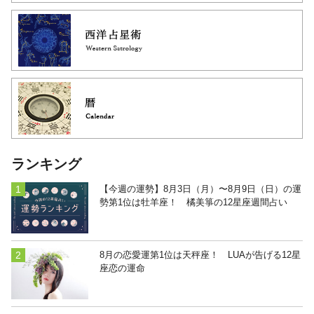
ランキング
【今週の運勢】8月3日（月）〜8月9日（日）の運
勢第1位は牡羊座！ 橘美箏の12星座週間占い
8月の恋愛運第1位は天秤座！ LUAが告げる12星
座恋の運命