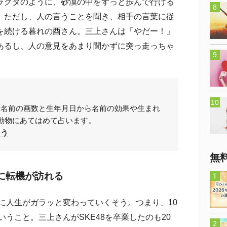
ラクダのように、砂漠の中をずっと歩んで行ける
。ただし、人の言うことを聞き、相手の言葉に従
を続ける暮れの酉さん。三上さんは「やだー！」
あるし、人の意見をあまり聞かずに突っ走っちゃ
。名前の画数と生年月日から名前の効果や生まれ
動物にあてはめて占います。
占う
無
歳に転機が訪れる
に人生がガラッと変わっていくそう。つまり、10
いうこと。三上さんがSKE48を卒業したのも20