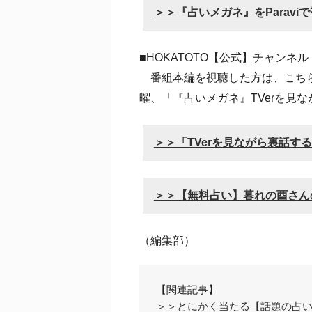
＞＞『占いメガネ』をParavi
■HOKATOTO【公式】チャンネル
番組本編を視聴した方は、こちらの
曜、「『占いメガネ』TVerを見
＞＞「TVerを見ながら裏話す
＞＞【無料占い】暮れの酉さん
（編集部）
【関連記事】
＞＞とにかく当たる【話題の占