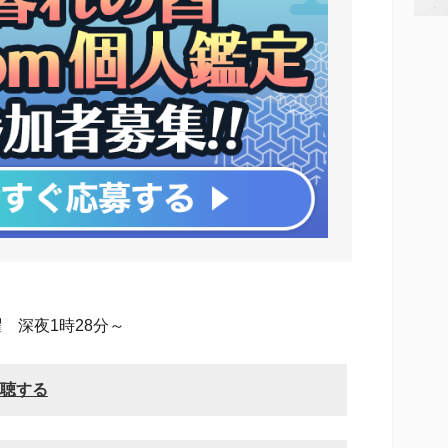
 深夜1時28分～
視聴する