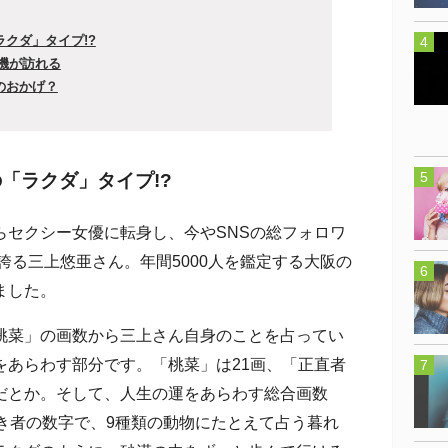
ラクダ」タイプ!?
転機が訪れる
のおかげ？
「ラクダ」タイプ!?
セクシー女優に転身し、今やSNSの総フォロワ
を誇る三上悠亜さん。年間5000人を鑑定する大阪の
ました。
菜」の画数から三上さん自身のことを占ってい
をあらわす部分です。「桃菜」は21画、「正直者
だとか。そして、人生の運をあらわす総合画数
き者の数字で、9種類の動物にたとえて占う暮れ