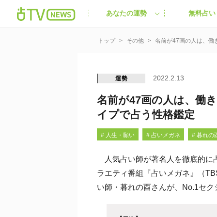
あなたの運勢
無料占い
トップ
その他
名前が47画の人は、働
2022.2.13
運勢
名前が47画の人は、働
イプで占う性格鑑定
# 人生・願い
# 占いメガネ
# 暮れの
人気占い師が著名人を徹底的に占
ラエティ番組『占いメガネ』（TB
い師・暮れの酉さんが、No.1セ