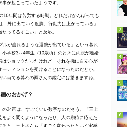
来事が起こっていたようです。
の10年間は苦労する時期。どれだけがんばっても
らは、外に出ていく度胸、行動力は上がっている」
当たってるすごい」と反応。
グルが崩れるような運勢が出ている」という暮れ
小学校3～4年生（10歳頃）のときに両親が離婚
婚はショックだったけれど、それを機に自立心が
オーディションを受けることになったのだとか。
言い当てる暮れの酉さんの鑑定には驚きますね。
4画のおかげ？
の24画は、すごくいい数字なのだそう。「三上
見をよく聞くようになったり、人の期待に応えた
すると、三上さんも「すごく変わったという実感