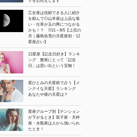
ドをお伝えします
乙女座は信頼できる人に紹介
を頼んで◎山羊座は上品な装
い・仕草が玉の輿につながる
かも！？ 7/21～8/5【上弦の
月｜藤島佑雪の月星座別・12
星座占い】
12星座【記念日好き】ランキ
ング 蟹座にとって「記念
日」は思い出という宝物！
星ひとみの天星術で占う【メ
ンクイな天星】ランキング
あなたや彼の天星は？
星座グループ別【テンション
が下がるとき】双子座・天秤
座・水瓶座は人から強いられ
たとき！