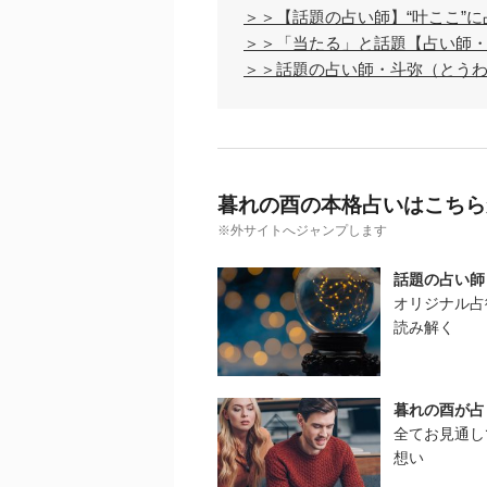
＞＞【話題の占い師】“叶ここ”
＞＞「当たる」と話題【占い師
＞＞話題の占い師・斗弥（とう
暮れの酉の本格占いはこちら
※外サイトへジャンプします
話題の占い師
オリジナル占
読み解く
暮れの酉が占
全てお見通し
想い