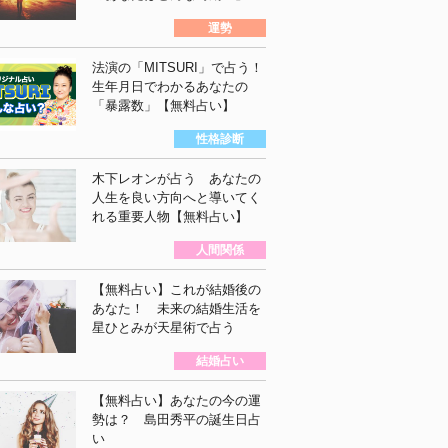
運勢
法演の「MITSURI」で占う！
生年月日でわかるあなたの
「暴露数」【無料占い】
性格診断
木下レオンが占う あなたの
人生を良い方向へと導いてく
れる重要人物【無料占い】
人間関係
【無料占い】これが結婚後の
あなた！ 未来の結婚生活を
星ひとみが天星術で占う
結婚占い
【無料占い】あなたの今の運
勢は？ 島田秀平の誕生日占
い