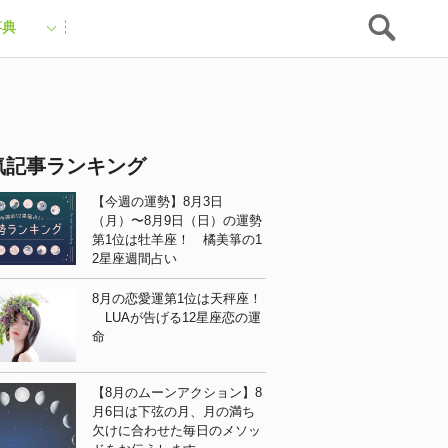
事典
気記事ランキング
【今週の運勢】8月3日
（月）〜8月9日（日）の運勢
第1位は牡羊座！ 橘美箏の1
2星座週間占い
8月の恋愛運第1位は天秤座！
LUAが告げる12星座恋の運
命
【8月のムーンアクション】8
月6日は下弦の月、月の満ち
欠けに合わせた毎日のメソッ