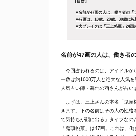
【目次】
■名前が47画の人は、働き者の「
■47画は、10歳、20歳、30歳に
■大ブレイクは「三上悠亜」24画
名前が47画の人は、働き者の
今回占われるのは、アイドルから
ー数は約1000万人と絶大な人気
人気占い師・暮れの酉さんが占い
まずは、三上さんの本名「鬼頭桃
きます。下の名前はその人の性格
で気持ちが顔に出る」タイプなの
「鬼頭桃菜」は47画。これは、働