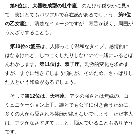
第8位は、大器晩成型の牡牛座
。のんびり穏やかに見え
て、実はとてもパワフルで存在感があるでしょう。
第9位
の乙女座
は、清楚なイメージですが、毒舌が鋭く、周囲が
うんざりすることも。
第10位の蟹座
は、人懐っこく温和なタイプ。感情的に
はなるけれど、しつこくしたりしないので一緒にいるとほ
んわかします。
第11位は、双子座
。刺激的変化を求めま
すが、すぐに飽きてしまう傾向が。そのため、さっぱりし
た人という印象があるでしょう。
そして
第12位は、天秤座
。アクの強さとは無縁の、コ
ミュニケーション上手。誰とでも公平に付き合うために、
多くの人から愛される笑顔が絶えないでしょう。ただ本人
は、アクがなさすぎて……と、悩んでいることもありそう
です。