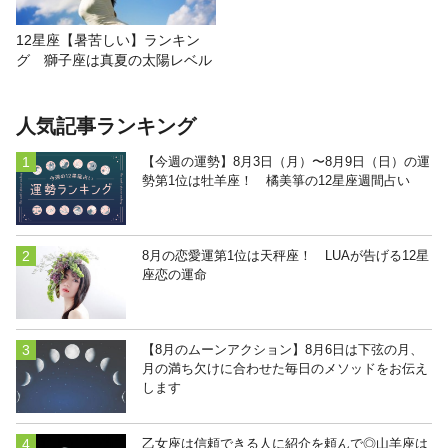
12星座【暑苦しい】ランキン
グ 獅子座は真夏の太陽レベル
人気記事ランキング
【今週の運勢】8月3日（月）〜8月9日（日）の運
勢第1位は牡羊座！ 橘美箏の12星座週間占い
8月の恋愛運第1位は天秤座！ LUAが告げる12星
座恋の運命
【8月のムーンアクション】8月6日は下弦の月、
月の満ち欠けに合わせた毎日のメソッドをお伝え
します
乙女座は信頼できる人に紹介を頼んで◎山羊座は