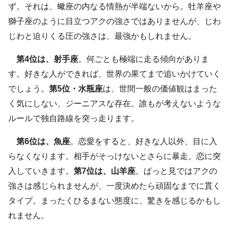
ず。それは、蠍座の内なる情熱が半端ないから。牡羊座や
獅子座のように目立つアクの強さではありませんが、じわ
じわと迫りくる圧の強さは、最強かもしれません。
第4位は、射手座
。何ごとも極端に走る傾向がありま
す。好きな人ができれば、世界の果てまで追いかけていく
でしょう。
第5位・水瓶座
は、世間一般の価値観はまった
く気にしない、ジーニアスな存在。誰もが考えないような
ルールで独自路線を突っ走ります。
第6位は、魚座
。恋愛をすると、好きな人以外、目に入
らなくなります。相手がそっけないとさらに暴走。恋に突
入していきます。
第7位は、山羊座
。ぱっと見ではアクの
強さは感じられませんが、一度決めたら頑固なまでに貫く
タイプ。まったくひるまない態度に、驚きを感じるかもし
れません。