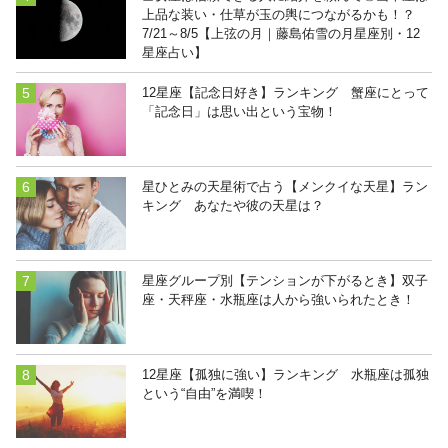
上品な装い・仕草が玉の輿につながるかも！？
7/21～8/5【上弦の月｜藤島佑雪の月星座別・12
星座占い】
12星座【記念日好き】ランキング 蟹座にとって
「記念日」は思い出という宝物！
星ひとみの天星術で占う【メンクイな天星】ラン
キング あなたや彼の天星は？
星座グループ別【テンションが下がるとき】双子
座・天秤座・水瓶座は人から強いられたとき！
12星座【孤独に強い】ランキング 水瓶座は孤独
という“自由”を満喫！