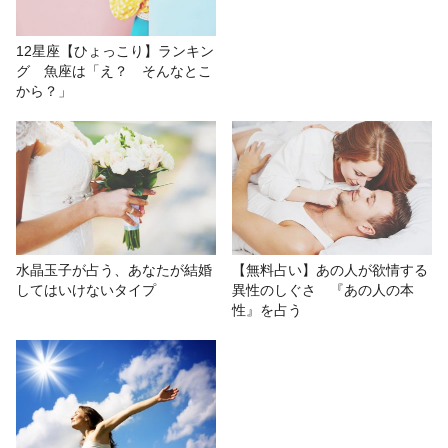
# 12星座ランキング
# おもしろ
# 金森藍加
12星座【ひょっこり】ランキン
グ 魚座は「え？ そんなとこ
# 星座占い/星占い
# 性格診断
から？」
水晶玉子が占う、あなたが結婚
【無料占い】あの人が欲情する
してはいけないタイプ
異性のしぐさ 『あの人の本
性』を占う