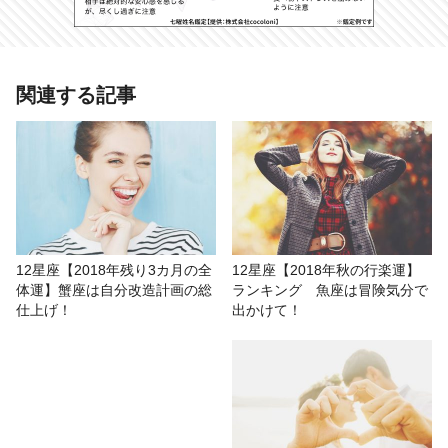
あわせて読みたい記事
関連する記事
12星座【2018年残り3カ月の恋愛
運】牡牛座は変化の波に乗ることで
恋の未来をつかんで！
# 2018年下半期の運勢
# おもしろ
# 金森藍加
12星座【2018年残り3カ月の全
12星座【2018年秋の行楽運】
体運】蟹座は自分改造計画の総
ランキング 魚座は冒険気分で
# 星座占い/星占い
# 結婚
仕上げ！
出かけて！