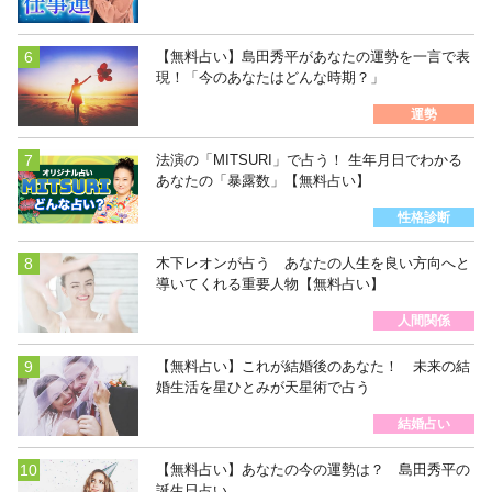
【無料占い】島田秀平があなたの運勢を一言で表
現！「今のあなたはどんな時期？」
運勢
法演の「MITSURI」で占う！ 生年月日でわかる
あなたの「暴露数」【無料占い】
性格診断
木下レオンが占う あなたの人生を良い方向へと
導いてくれる重要人物【無料占い】
人間関係
【無料占い】これが結婚後のあなた！ 未来の結
婚生活を星ひとみが天星術で占う
結婚占い
【無料占い】あなたの今の運勢は？ 島田秀平の
誕生日占い