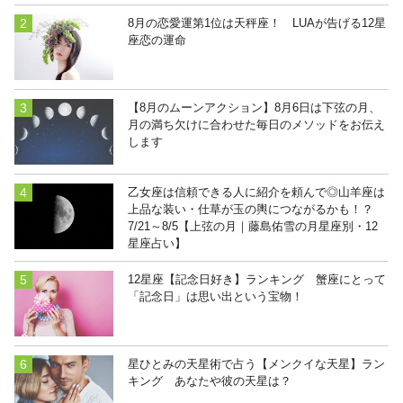
8月の恋愛運第1位は天秤座！ LUAが告げる12星
座恋の運命
【8月のムーンアクション】8月6日は下弦の月、
月の満ち欠けに合わせた毎日のメソッドをお伝え
します
乙女座は信頼できる人に紹介を頼んで◎山羊座は
上品な装い・仕草が玉の輿につながるかも！？
7/21～8/5【上弦の月｜藤島佑雪の月星座別・12
星座占い】
12星座【記念日好き】ランキング 蟹座にとって
「記念日」は思い出という宝物！
星ひとみの天星術で占う【メンクイな天星】ラン
キング あなたや彼の天星は？