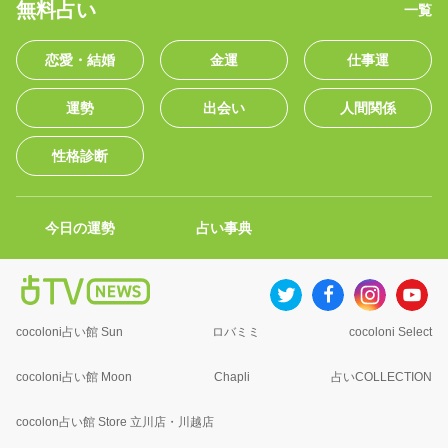
無料占い
一覧
恋愛・結婚
金運
仕事運
運勢
出会い
人間関係
性格診断
今日の運勢
占い事典
cocoloni占い館 Sun
ロバミミ
cocoloni Select
cocoloni占い館 Moon
Chapli
占いCOLLECTION
cocolon占い館 Store 立川店・川越店