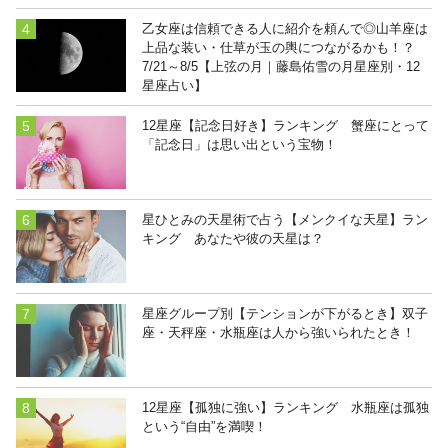
乙女座は信頼できる人に紹介を頼んで◎山羊座は
上品な装い・仕草が玉の輿につながるかも！？
7/21～8/5【上弦の月｜藤島佑雪の月星座別・12
星座占い】
12星座【記念日好き】ランキング 蟹座にとって
「記念日」は思い出という宝物！
星ひとみの天星術で占う【メンクイな天星】ラン
キング あなたや彼の天星は？
星座グループ別【テンションが下がるとき】双子
座・天秤座・水瓶座は人から強いられたとき！
12星座【孤独に強い】ランキング 水瓶座は孤独
という“自由”を満喫！