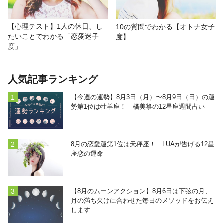
【心理テスト】1人の休日、し
10の質問でわかる【オトナ女子
たいことでわかる「恋愛迷子
度】
度」
人気記事ランキング
【今週の運勢】8月3日（月）〜8月9日（日）の運
勢第1位は牡羊座！ 橘美箏の12星座週間占い
8月の恋愛運第1位は天秤座！ LUAが告げる12星
座恋の運命
【8月のムーンアクション】8月6日は下弦の月、
月の満ち欠けに合わせた毎日のメソッドをお伝え
します