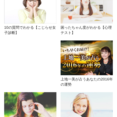
# おもしろ
# 真
# 心理テスト
# 性格診断
10の質問でわかる【こじらせ女
困ったちゃん度がわかる【心理
子診断】
テスト】
上地一美が占うあなたの2016年
の運勢