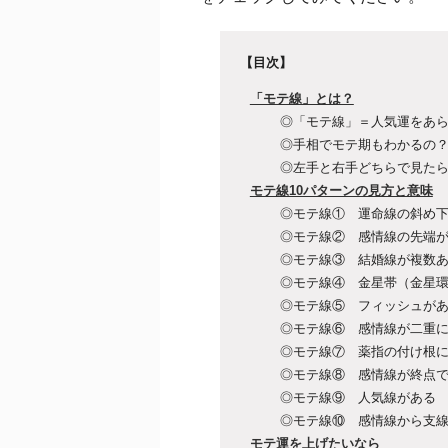
【目次】
「モテ線」とは？
◎「モテ線」＝人気運をあ
◎手相でモテ期もわかるの
◎左手と右手どちらで見た
モテ線10パターンの見方と意味
◎モテ線① 運命線の斜め
◎モテ線② 感情線の先端
◎モテ線③ 結婚線が複数
◎モテ線④ 金星帯（金星
◎モテ線⑤ フィッシュが
◎モテ線⑥ 感情線が二重
◎モテ線⑦ 薬指の付け根
◎モテ線⑧ 感情線が終点
◎モテ線⑨ 人気線がある
◎モテ線⑩ 感情線から支
モテ運を上げたいなら