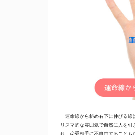
運命線から斜め右下に伸びる線は
リスマ的な雰囲気で自然に人を引
れ、恋愛相手に不自由することも