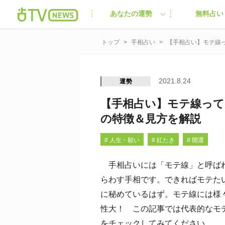
あなたの運勢
無料占い
トップ
手相占い
【手相占い】モテ線
2021.8.24
運勢
【手相占い】モテ線って
の特徴＆見方を解説
# 人生・願い
# 紅たき
# 開運
手相占いには「モテ線」と呼ばれ
らわす手相です。できればモテた
に秘めているはず。モテ線には様
性大！ この記事では代表的なモ
をチェックしてみてください。