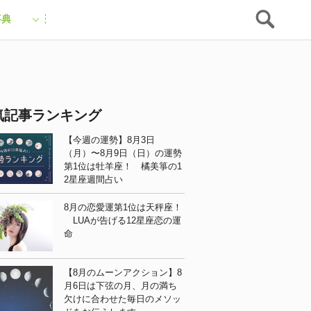
事典
気記事ランキング
【今週の運勢】8月3日
（月）〜8月9日（日）の運勢
第1位は牡羊座！ 橘美箏の1
2星座週間占い
8月の恋愛運第1位は天秤座！
LUAが告げる12星座恋の運
命
【8月のムーンアクション】8
月6日は下弦の月、月の満ち
欠けに合わせた毎日のメソッ