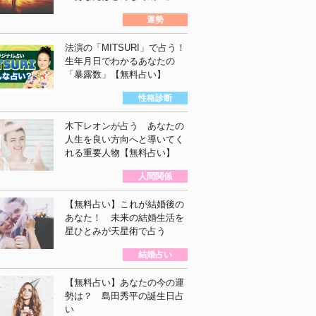
運勢
法演の「MITSURI」で占う！
生年月日でわかるあなたの
「暴露数」【無料占い】
性格診断
木下レオンが占う あなたの
人生を良い方向へと導いてく
れる重要人物【無料占い】
人間関係
【無料占い】これが結婚後の
あなた！ 未来の結婚生活を
星ひとみが天星術で占う
結婚占い
【無料占い】あなたの今の運
勢は？ 島田秀平の誕生日占
い