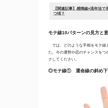
【関連記事】感情線×流年法で
つ頃？
モテ線10パターンの見方と
では、どのような手相をモテ線と
た。今の運勢や恋のチャンスをつ
クしてください。
◎モテ線① 運命線の斜め下