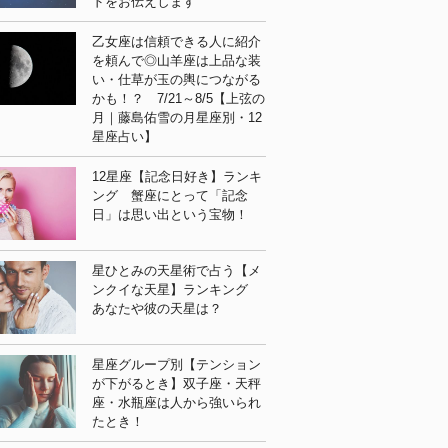
ドをお伝えします
乙女座は信頼できる人に紹介
を頼んで◎山羊座は上品な装
い・仕草が玉の輿につながる
かも！？ 7/21～8/5【上弦の
月｜藤島佑雪の月星座別・12
星座占い】
12星座【記念日好き】ランキ
ング 蟹座にとって「記念
日」は思い出という宝物！
星ひとみの天星術で占う【メ
ンクイな天星】ランキング
あなたや彼の天星は？
星座グループ別【テンション
が下がるとき】双子座・天秤
座・水瓶座は人から強いられ
たとき！