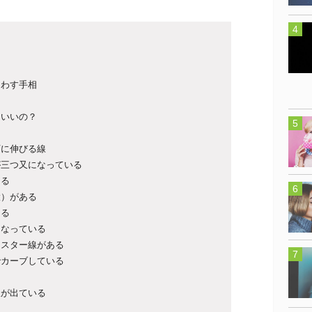
らわす手相
？
らいいの？
下に伸びる線
が三つ又になっている
ある
環）がある
ある
になっている
にスター線がある
でカーブしている
線が出ている