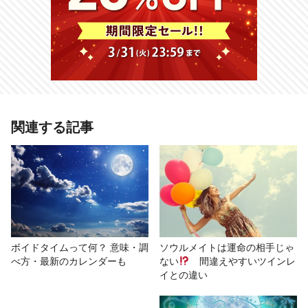
関連する記事
# 月のリズム
# その他
# 恋愛
ボイドタイムって何？ 意味・調
ソウルメイトは運命の相手じゃ
べ方・最新のカレンダーも
ない
間違えやすいツインレ
イとの違い