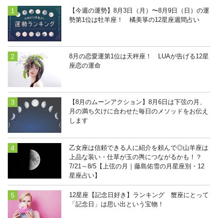
【今週の運勢】8月3日（月）〜8月9日（日）の運
勢第1位は牡羊座！ 橘美箏の12星座週間占い
8月の恋愛運第1位は天秤座！ LUAが告げる12星
座恋の運命
【8月のムーンアクション】8月6日は下弦の月、
月の満ち欠けに合わせた毎日のメソッドをお伝え
します
乙女座は信頼できる人に紹介を頼んで◎山羊座は
上品な装い・仕草が玉の輿につながるかも！？
7/21～8/5【上弦の月｜藤島佑雪の月星座別・12
星座占い】
12星座【記念日好き】ランキング 蟹座にとって
「記念日」は思い出という宝物！