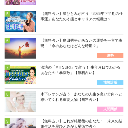
【無料占い】星ひとみが占う「2026年下半期の仕
事運」あなたの才能とキャリアの転機は？
【無料占い】島田秀平があなたの運勢を一言で表
現！「今のあなたはどんな時期？」
運勢
法演の「MITSURI」で占う！ 生年月日でわかる
あなたの「暴露数」【無料占い】
性格診断
木下レオンが占う あなたの人生を良い方向へと
導いてくれる重要人物【無料占い】
人間関係
【無料占い】これが結婚後のあなた！ 未来の結
婚生活を星ひとみが天星術で占う