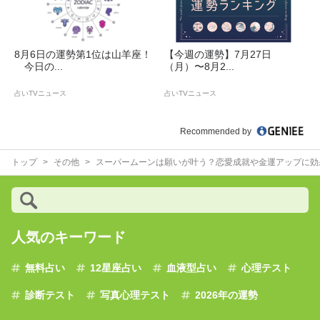
8月6日の運勢第1位は山羊座！
【今週の運勢】7月27日
今日の...
（月）〜8月2...
占いTVニュース
占いTVニュース
Recommended by
トップ
その他
スーパームーンは願いが叶う？恋愛成就や金運アップに効
人気のキーワード
無料占い
12星座占い
血液型占い
心理テスト
診断テスト
写真心理テスト
2026年の運勢