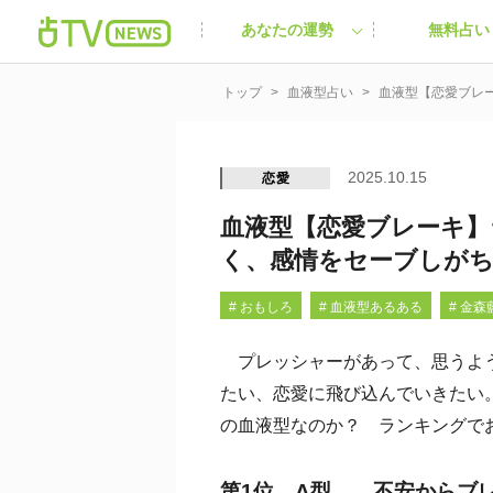
あなたの運勢
無料占い
トップ
血液型占い
血液型【恋愛ブレ
2025.10.15
恋愛
血液型【恋愛ブレーキ】
く、感情をセーブしが
# おもしろ
# 血液型あるある
# 金森
プレッシャーがあって、思うよう
たい、恋愛に飛び込んでいきたい
の血液型なのか？ ランキングで
第1位 A型……不安からブ