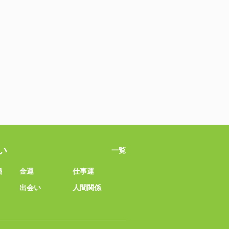
い
一覧
婚
金運
仕事運
出会い
人間関係