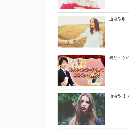
血液型別
鏡リュウ
血液型【