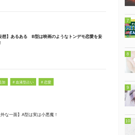
妄想】あるある B型は映画のようなトンデモ恋愛を妄
！
藍加
# 血液型占い
# 恋愛
意外な一面】A型は実は小悪魔！