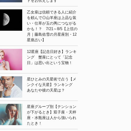
ドをお伝えします
乙女座は信頼できる人に紹介
を頼んで◎山羊座は上品な装
い・仕草が玉の輿につながる
かも！？ 7/21～8/5【上弦の
月｜藤島佑雪の月星座別・12
星座占い】
12星座【記念日好き】ランキ
ング 蟹座にとって「記念
日」は思い出という宝物！
星ひとみの天星術で占う【メ
ンクイな天星】ランキング
あなたや彼の天星は？
星座グループ別【テンション
が下がるとき】双子座・天秤
座・水瓶座は人から強いられ
たとき！