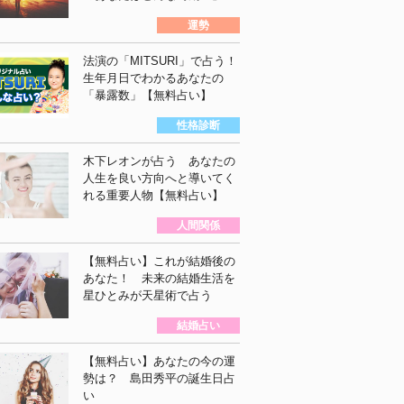
運勢
法演の「MITSURI」で占う！
生年月日でわかるあなたの
「暴露数」【無料占い】
性格診断
木下レオンが占う あなたの
人生を良い方向へと導いてく
れる重要人物【無料占い】
人間関係
【無料占い】これが結婚後の
あなた！ 未来の結婚生活を
星ひとみが天星術で占う
結婚占い
【無料占い】あなたの今の運
勢は？ 島田秀平の誕生日占
い