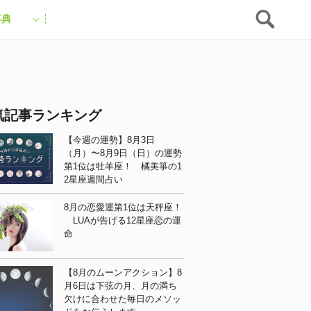
事典
気記事ランキング
【今週の運勢】8月3日
（月）〜8月9日（日）の運勢
第1位は牡羊座！ 橘美箏の1
2星座週間占い
8月の恋愛運第1位は天秤座！
LUAが告げる12星座恋の運
命
【8月のムーンアクション】8
月6日は下弦の月、月の満ち
欠けに合わせた毎日のメソッ