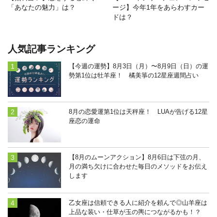
「あなたの魅力」は？
ージ】今年1年をあらわすカー
ドは？
人気記事ランキング
【今週の運勢】8月3日（月）〜8月9日（日）の運
勢第1位は牡羊座！ 橘美箏の12星座週間占い
8月の恋愛運第1位は天秤座！ LUAが告げる12星
座恋の運命
【8月のムーンアクション】8月6日は下弦の月、
月の満ち欠けに合わせた毎日のメソッドをお伝え
します
乙女座は信頼できる人に紹介を頼んで◎山羊座は
上品な装い・仕草が玉の輿につながるかも！？