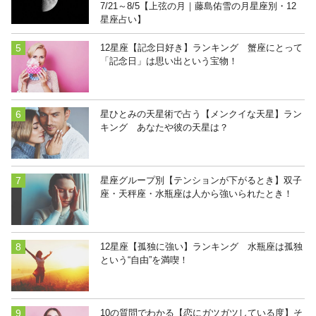
7/21～8/5【上弦の月｜藤島佑雪の月星座別・12
星座占い】
12星座【記念日好き】ランキング 蟹座にとって
「記念日」は思い出という宝物！
星ひとみの天星術で占う【メンクイな天星】ラン
キング あなたや彼の天星は？
星座グループ別【テンションが下がるとき】双子
座・天秤座・水瓶座は人から強いられたとき！
12星座【孤独に強い】ランキング 水瓶座は孤独
という“自由”を満喫！
10の質問でわかる【恋にガツガツしている度】そ