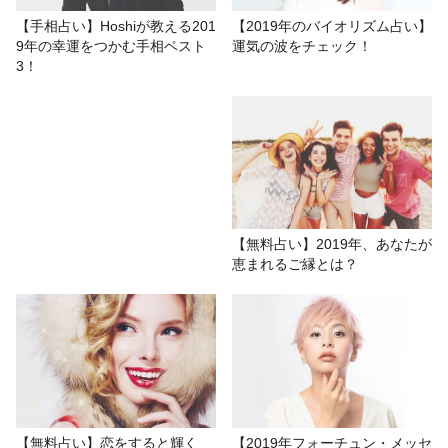
# 2019年の運勢
# おもしろ
# 今年の運勢
【手相占い】Hoshiが教える201
【2019年のバイオリズム占い】
9年の幸運をつかむ手相ベスト
運気の波をチェック！
# 夏川リエ
# 星座占い/星占い
# 運勢
3！
【無料占い】2019年、あなたが
恵まれるご縁とは？
【無料占い】恋をすると輝く
【2019年フォーチュン・メッセ