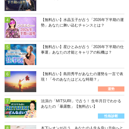
【無料占い】水晶玉子が占う「2026年下半期の運
勢」あなたに舞い込むチャンスとは？
【無料占い】星ひとみが占う「2026年下半期の仕
事運」あなたの才能とキャリアの転機は？
【無料占い】島田秀平があなたの運勢を一言で表
現！「今のあなたはどんな時期？」
運勢
法演の「MITSURI」で占う！ 生年月日でわかる
あなたの「暴露数」【無料占い】
性格診断
木下レオンが占う あなたの人生を良い方向へと