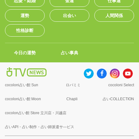
恋愛・結婚
金運
仕事運
運勢
出会い
人間関係
性格診断
今日の運勢
占い事典
cocoloni占い館 Sun
ロバミミ
cocoloni Select
cocoloni占い館 Moon
Chapli
占いCOLLECTION
cocolon占い館 Store 立川店・川越店
占いAPI・占い制作・占い師派遣サ―ビス