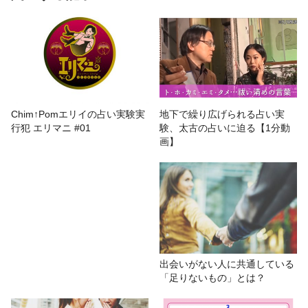
軽快なトークをお届け！ ランチタ
イムに耳で楽しむ占い番組『ライブ
de フォーチュン』
# エンタメ
# ライブdeフォーチュン
# AGARUTV
Chim↑Pomエリイの占い実験実
地下で繰り広げられる占い実
行犯 エリマニ #01
験、太古の占いに迫る【1分動
画】
出会いがない人に共通している
「足りないもの」とは？