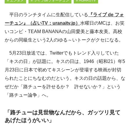
# エンタメ
# ライブdeフォーチュン
# AGARUTV
平日のランチタイムに生配信している
『ライブ de フォ
ーチュン』（占いTV：uranaitv.jp）
水曜日のMCは、お笑
いコンビ・TEAM BANANAの山田愛美と藤本友美。高校
からの同級生という2人のゆる～いトークがクセになる。
5月23日放送では、Twitterでもトレンド入りしていた
「キスの日」が話題に。キスの日は、1946（昭和21）年5
月23日に日本で初めてキスシーンが登場する映画が封切
られたことにちなむのだという。キスの日の話題から、な
ぜだか「路チューを許せるか？ 許せないか？」という
「路チュー論争」へ。
「路チューは見世物なんだから、ガッツリ見て
あげたほうがいい」