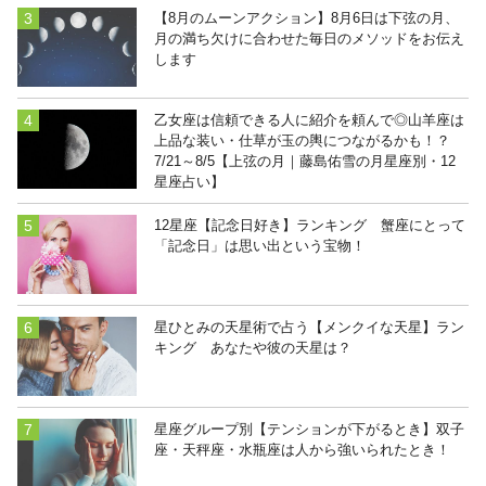
【8月のムーンアクション】8月6日は下弦の月、
月の満ち欠けに合わせた毎日のメソッドをお伝え
します
乙女座は信頼できる人に紹介を頼んで◎山羊座は
上品な装い・仕草が玉の輿につながるかも！？
7/21～8/5【上弦の月｜藤島佑雪の月星座別・12
星座占い】
12星座【記念日好き】ランキング 蟹座にとって
「記念日」は思い出という宝物！
星ひとみの天星術で占う【メンクイな天星】ラン
キング あなたや彼の天星は？
星座グループ別【テンションが下がるとき】双子
座・天秤座・水瓶座は人から強いられたとき！