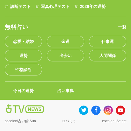
診断テスト
写真心理テスト
2026年の運勢
無料占い
一覧
恋愛・結婚
金運
仕事運
運勢
出会い
人間関係
性格診断
今日の運勢
占い事典
cocoloni占い館 Sun
ロバミミ
cocoloni Select