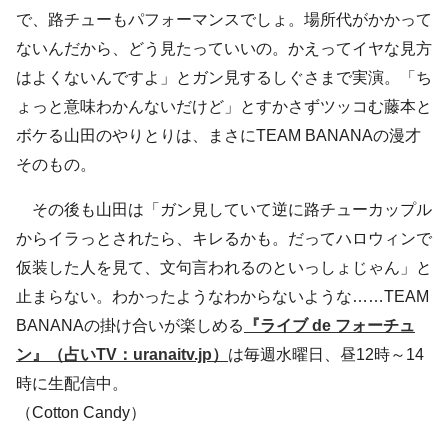
で、路チューもパフォーマンスでしょ。場所代がかかって
ないんだから、どう見たっていいの。かえってイヤな見方
はよくないんですよ」とガン見するしぐさまで実演。「ち
ょっと意味わかんないだけど」とすかさずツッコむ藤本と
ボケる山田のやりとりは、まさにTEAM BANANAの漫才
そのもの。
その後も山田は「ガン見していて逆に路チューカップル
からイラっとされたら、キレるかも。だってハロウィンで
仮装した人を見て、文句言われるのといっしょじゃん」と
止まらない。わかったようなわからないような……TEAM
BANANAの掛け合いが楽しめる
『ライブ de フォーチュ
ン』（占いTV：uranaitv.jp）
は毎週水曜日、昼12時～14
時に生配信中。
（Cotton Candy）