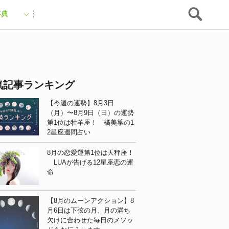
事典
気記事ランキング
【今週の運勢】8月3日
（月）〜8月9日（日）の運勢
第1位は牡羊座！ 橘美箏の1
2星座週間占い
8月の恋愛運第1位は天秤座！
LUAが告げる12星座恋の運
命
【8月のムーンアクション】8
月6日は下弦の月、月の満ち
欠けに合わせた毎日のメソッ