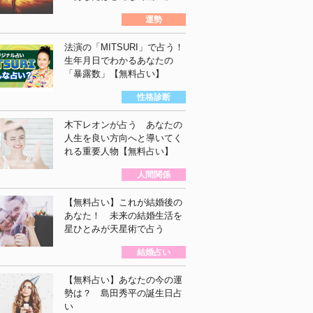
運勢
法演の「MITSURI」で占う！
生年月日でわかるあなたの
「暴露数」【無料占い】
性格診断
木下レオンが占う あなたの
人生を良い方向へと導いてく
れる重要人物【無料占い】
人間関係
【無料占い】これが結婚後の
あなた！ 未来の結婚生活を
星ひとみが天星術で占う
結婚占い
【無料占い】あなたの今の運
勢は？ 島田秀平の誕生日占
い