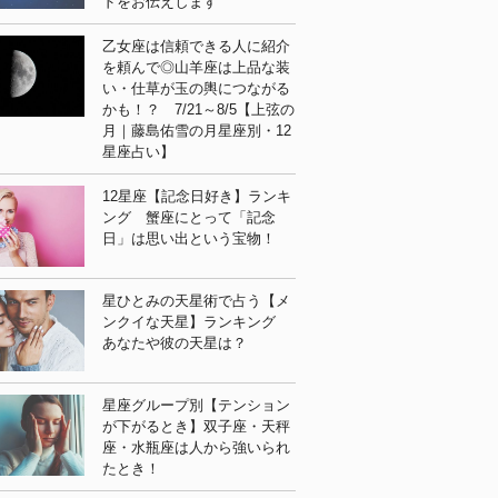
ドをお伝えします
乙女座は信頼できる人に紹介
を頼んで◎山羊座は上品な装
い・仕草が玉の輿につながる
かも！？ 7/21～8/5【上弦の
月｜藤島佑雪の月星座別・12
星座占い】
12星座【記念日好き】ランキ
ング 蟹座にとって「記念
日」は思い出という宝物！
星ひとみの天星術で占う【メ
ンクイな天星】ランキング
あなたや彼の天星は？
星座グループ別【テンション
が下がるとき】双子座・天秤
座・水瓶座は人から強いられ
たとき！