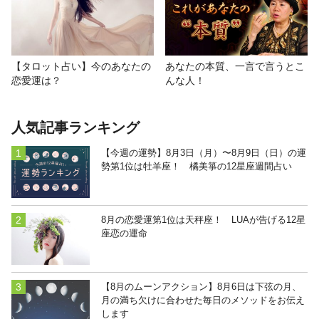
【タロット占い】今のあなたの
あなたの本質、一言で言うとこ
恋愛運は？
んな人！
人気記事ランキング
【今週の運勢】8月3日（月）〜8月9日（日）の運
勢第1位は牡羊座！ 橘美箏の12星座週間占い
8月の恋愛運第1位は天秤座！ LUAが告げる12星
座恋の運命
【8月のムーンアクション】8月6日は下弦の月、
月の満ち欠けに合わせた毎日のメソッドをお伝え
します