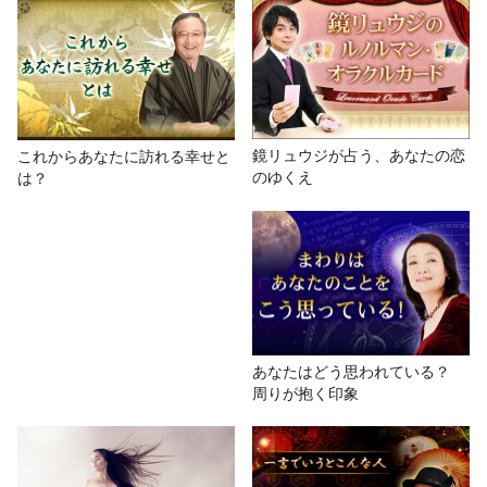
【無料占い】上地一美の奇跡鑑定！
「この先、あなたに起きる出来事」
# 本格占い館
# 無料占い
# 結婚占い
# その他
鏡リュウジが占う、あなたの恋
これからあなたに訪れる幸せと
のゆくえ
は？
# 運勢
あなたはどう思われている？
周りが抱く印象