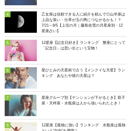
乙女座は信頼できる人に紹介を頼んで◎山羊座は
上品な装い・仕草が玉の輿につながるかも！？
7/21～8/5【上弦の月｜藤島佑雪の月星座別・12
星座占い】
12星座【記念日好き】ランキング 蟹座にとって
「記念日」は思い出という宝物！
星ひとみの天星術で占う【メンクイな天星】ラン
キング あなたや彼の天星は？
星座グループ別【テンションが下がるとき】双子
座・天秤座・水瓶座は人から強いられたとき！
12星座【孤独に強い】ランキング 水瓶座は孤独
という“自由”を満喫！