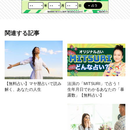
あわせて読みたい記事
関連する記事
星ひとみがズバリ！究極の天星術で
あなたの金運の好機を占う【無料占
い】
# おもしろ
# 今月の運勢
# 占いまとめ
# その他
【無料占い】マヤ暦占いで読み
法演の「MITSURI」で占う！
解く、あなたの人生
生年月日でわかるあなたの「暴
# 運勢
露数」【無料占い】