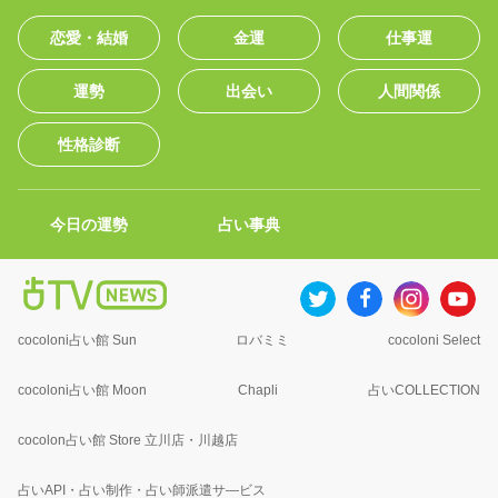
恋愛・結婚
金運
仕事運
運勢
出会い
人間関係
性格診断
今日の運勢
占い事典
cocoloni占い館 Sun
ロバミミ
cocoloni Select
cocoloni占い館 Moon
Chapli
占いCOLLECTION
cocolon占い館 Store 立川店・川越店
占いAPI・占い制作・占い師派遣サ―ビス