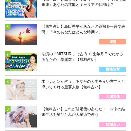
事運」あなたの才能とキャリアの転機は？
【無料占い】島田秀平があなたの運勢を一言で表
現！「今のあなたはどんな時期？」
運勢
法演の「MITSURI」で占う！ 生年月日でわかる
あなたの「暴露数」【無料占い】
性格診断
木下レオンが占う あなたの人生を良い方向へと
導いてくれる重要人物【無料占い】
人間関係
【無料占い】これが結婚後のあなた！ 未来の結
婚生活を星ひとみが天星術で占う
結婚占い