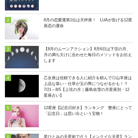
8月の恋愛運第1位は天秤座！ LUAが告げる12星
座恋の運命
【8月のムーンアクション】8月6日は下弦の月、
月の満ち欠けに合わせた毎日のメソッドをお伝え
します
乙女座は信頼できる人に紹介を頼んで◎山羊座は
上品な装い・仕草が玉の輿につながるかも！？
7/21～8/5【上弦の月｜藤島佑雪の月星座別・12
星座占い】
12星座【記念日好き】ランキング 蟹座にとって
「記念日」は思い出という宝物！
星ひとみの天星術で占う【メンクイな天星】ラン