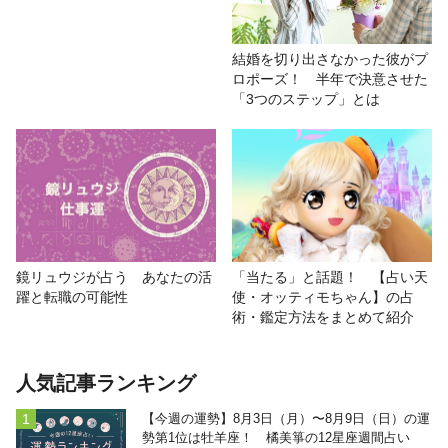
結婚を切り出さなかった彼がプ
ロポーズ！ 半年で決意させた
「3つのステップ」とは
鏡リュウジが占う あなたの活
「当たる」と話題！ 【占い天
躍と転職の可能性
使・オッティモちゃん】の占
術・鑑定方法をまとめて紹介
人気記事ランキング
【今週の運勢】8月3日（月）〜8月9日（日）の運
勢第1位は牡羊座！ 橘美箏の12星座週間占い