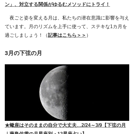
ン」、対立する関係がゆるむメソッドにトライ！
夜ごと姿を変える月は、私たちの潜在意識に影響を与え
ています。月のリズムを上手に使って、ステキな1カ月を
過ごしましょう！（
記事はこちら＞＞
）
3月の下弦の月
★蠍座はそのままの自分で大丈夫…2/24～3/9【下弦の月
｜藤島佑雪の月星座別・12星座占い】