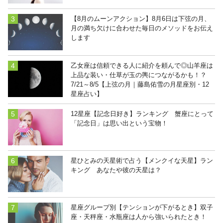
【8月のムーンアクション】8月6日は下弦の月、
月の満ち欠けに合わせた毎日のメソッドをお伝え
します
乙女座は信頼できる人に紹介を頼んで◎山羊座は
上品な装い・仕草が玉の輿につながるかも！？
7/21～8/5【上弦の月｜藤島佑雪の月星座別・12
星座占い】
12星座【記念日好き】ランキング 蟹座にとって
「記念日」は思い出という宝物！
星ひとみの天星術で占う【メンクイな天星】ラン
キング あなたや彼の天星は？
星座グループ別【テンションが下がるとき】双子
座・天秤座・水瓶座は人から強いられたとき！