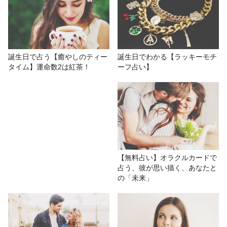
ッセージを聞いて！
# おもしろ
# 金森藍加
# 数秘術
# 出会い
誕生日でわかる【ラッキーモチ
誕生日で占う【癒やしのティー
ーフ占い】
タイム】運命数2は紅茶！
【無料占い】オラクルカードで
占う、彼が思い描く、あなたと
の「未来」