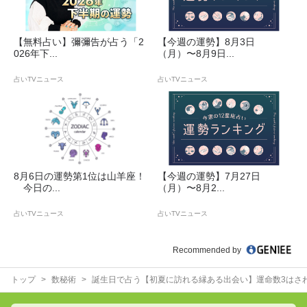
【無料占い】彌彌告が占う「2
【今週の運勢】8月3日
026年下...
（月）〜8月9日...
占いTVニュース
占いTVニュース
8月6日の運勢第1位は山羊座！
【今週の運勢】7月27日
今日の...
（月）〜8月2...
占いTVニュース
占いTVニュース
Recommended by
トップ
数秘術
誕生日で占う【初夏に訪れる縁ある出会い】運命数3はさ