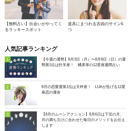
【無料占い】出会いがやってく
道具にまつわる吉凶のサイン6
るラッキースポット
つ
人気記事ランキング
【今週の運勢】8月3日（月）〜8月9日（日）の運
勢第1位は牡羊座！ 橘美箏の12星座週間占い
8月の恋愛運第1位は天秤座！ LUAが告げる12星
座恋の運命
【8月のムーンアクション】8月6日は下弦の月、
月の満ち欠けに合わせた毎日のメソッドをお伝え
します