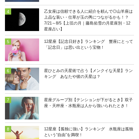
乙女座は信頼できる人に紹介を頼んで◎山羊座は
上品な装い・仕草が玉の輿につながるかも！？
7/21～8/5【上弦の月｜藤島佑雪の月星座別・12
星座占い】
12星座【記念日好き】ランキング 蟹座にとって
「記念日」は思い出という宝物！
星ひとみの天星術で占う【メンクイな天星】ラン
キング あなたや彼の天星は？
星座グループ別【テンションが下がるとき】双子
座・天秤座・水瓶座は人から強いられたとき！
12星座【孤独に強い】ランキング 水瓶座は孤独
という“自由”を満喫！