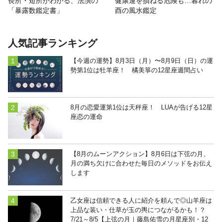
長所・短所がわかる、法演の
健康運を損ねる危険も…暮れの
「暴露数鑑定書」
酉の風水鑑定
人気記事ランキング
【今週の運勢】8月3日（月）〜8月9日（日）の運
勢第1位は牡羊座！ 橘美箏の12星座週間占い
8月の恋愛運第1位は天秤座！ LUAが告げる12星
座恋の運命
【8月のムーンアクション】8月6日は下弦の月、
月の満ち欠けに合わせた毎日のメソッドをお伝え
します
乙女座は信頼できる人に紹介を頼んで◎山羊座は
上品な装い・仕草が玉の輿につながるかも！？
7/21～8/5【上弦の月｜藤島佑雪の月星座別・12