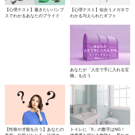
# ZERO
# おもしろ
# 写真心理テスト
【心理テスト】履きたいパンプ
【心理テスト】似合うメガネで
スでわかるあなたのプライド
わかる与えられたギフト
# 心理テスト
# 恋愛
あなたが「人生で手に入れる宝
物」を占う
【性格や才能を占う】あなたの
トイレに「9」の数字はNG！