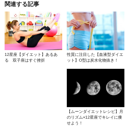
あわせて読みたい記事
関連する記事
12星座で知る太りやすい時期 牡羊
座、獅子座、射手座は夏は要注意！
# 12星座あるある
# おもしろ
# ダイエット
12星座【ダイエット】あるあ
性質に注目した【血液型ダイエ
る 双子座はすぐ挫折
ット】O型は炭水化物抜き！
# 高橋桐矢
# 星座占い/星占い
# その他
【ムーンダイエットレシピ】月
のリズム×12星座でキレイに痩
せよう！