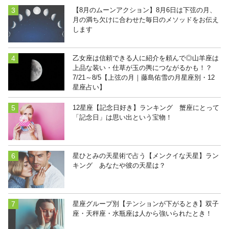
【8月のムーンアクション】8月6日は下弦の月、
月の満ち欠けに合わせた毎日のメソッドをお伝え
します
乙女座は信頼できる人に紹介を頼んで◎山羊座は
上品な装い・仕草が玉の輿につながるかも！？
7/21～8/5【上弦の月｜藤島佑雪の月星座別・12
星座占い】
12星座【記念日好き】ランキング 蟹座にとって
「記念日」は思い出という宝物！
星ひとみの天星術で占う【メンクイな天星】ラン
キング あなたや彼の天星は？
星座グループ別【テンションが下がるとき】双子
座・天秤座・水瓶座は人から強いられたとき！