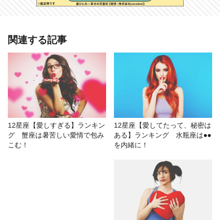
あわせて読みたい記事
関連する記事
12星座【恋愛不器用】ランキング
乙女座は奥手過ぎて何十年も片思い
のまま!?
# 12星座ランキング
# おもしろ
# 紅たき
12星座【愛しすぎる】ランキン
12星座【愛してたって、秘密は
グ 蟹座は暑苦しい愛情で包み
ある】ランキング 水瓶座は●●
# 星座占い/星占い
# 浮気/不倫
こむ！
を内緒に！