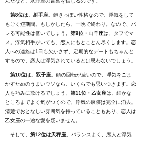
んだなと、水瓶座の言葉を信じるのです。
第8位は、射手座
。飽きっぽい性格なので、浮気をして
もごく短期間。もしかしたら、一晩で終わり。なので、バ
レる可能性は低いでしょう。
第9位・山羊座
は、タフでマ
メ。浮気相手がいても、恋人にもとことん尽くします。恋
人への連絡は1日も欠かさず、定期的なデートもちゃんと
するので、恋人は浮気されているとは思わないでしょう。
第10位は、双子座
。頭の回転が速いので、浮気をごま
かすためのうまいウソなら、いくらでも思いつきます。恋
人を巧みに欺けるでしょう。
第11位・乙女座
は、細かな
ところまでよく気がつくので、浮気の痕跡は完全に消去。
清楚でおとなしい雰囲気を持っていることもあり、恋人は
乙女座の一途な愛を疑いません。
そして、
第12位は天秤座
。バランスよく、恋人と浮気