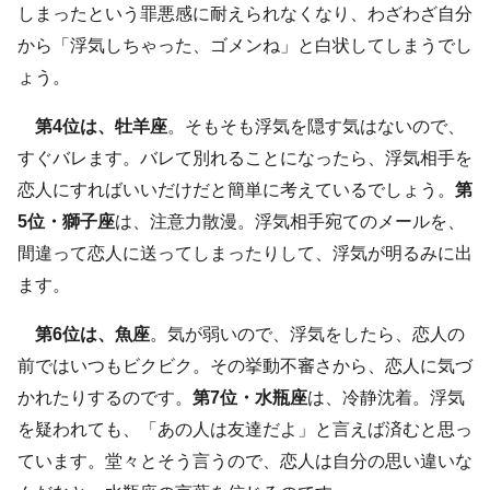
しまったという罪悪感に耐えられなくなり、わざわざ自分
から「浮気しちゃった、ゴメンね」と白状してしまうでし
ょう。
第4位は、牡羊座
。そもそも浮気を隠す気はないので、
すぐバレます。バレて別れることになったら、浮気相手を
恋人にすればいいだけだと簡単に考えているでしょう。
第
5位・獅子座
は、注意力散漫。浮気相手宛てのメールを、
間違って恋人に送ってしまったりして、浮気が明るみに出
ます。
第6位は、魚座
。気が弱いので、浮気をしたら、恋人の
前ではいつもビクビク。その挙動不審さから、恋人に気づ
かれたりするのです。
第7位・水瓶座
は、冷静沈着。浮気
を疑われても、「あの人は友達だよ」と言えば済むと思っ
ています。堂々とそう言うので、恋人は自分の思い違いな