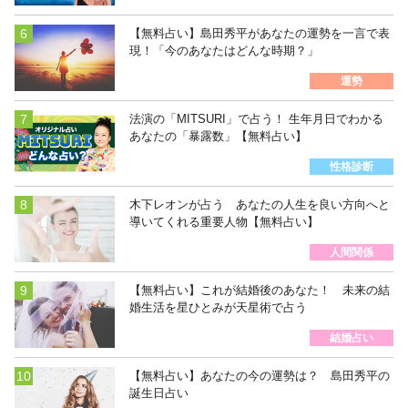
【無料占い】島田秀平があなたの運勢を一言で表
現！「今のあなたはどんな時期？」
運勢
法演の「MITSURI」で占う！ 生年月日でわかる
あなたの「暴露数」【無料占い】
性格診断
木下レオンが占う あなたの人生を良い方向へと
導いてくれる重要人物【無料占い】
人間関係
【無料占い】これが結婚後のあなた！ 未来の結
婚生活を星ひとみが天星術で占う
結婚占い
【無料占い】あなたの今の運勢は？ 島田秀平の
誕生日占い