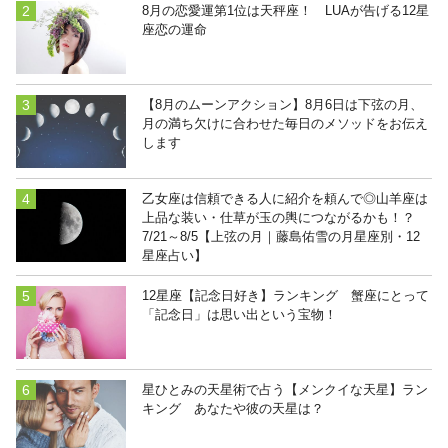
8月の恋愛運第1位は天秤座！ LUAが告げる12星
座恋の運命
【8月のムーンアクション】8月6日は下弦の月、
月の満ち欠けに合わせた毎日のメソッドをお伝え
します
乙女座は信頼できる人に紹介を頼んで◎山羊座は
上品な装い・仕草が玉の輿につながるかも！？
7/21～8/5【上弦の月｜藤島佑雪の月星座別・12
星座占い】
12星座【記念日好き】ランキング 蟹座にとって
「記念日」は思い出という宝物！
星ひとみの天星術で占う【メンクイな天星】ラン
キング あなたや彼の天星は？