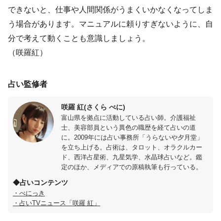
できないと、仕事や人間関係がうまくいかなくなってしま
う場合があります。マニュアルに頼りすぎないように、自
分で考えて動くことも意識しましょう。
（咲羅紅）
占い監修者
咲羅 紅(さくら べに)
富山県を拠点に活動している占い師。介護福祉
士、美容部員という異色の職歴を経て占いの道
に。2009年には占い事務所「うらないや夕月堂」
を立ち上げる。占術は、タロット、オラクルカー
ド、西洋占星術、九星気学、水晶球占いなど。鑑
定のほか、メディアでの原稿執筆も行っている。
◆占いコンテンツ
・べにっき
・占いTVニュース「咲羅 紅」