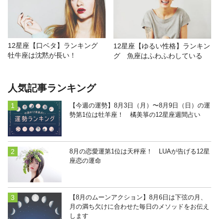
12星座【口ベタ】ランキング
12星座【ゆるい性格】ランキン
牡牛座は沈黙が長い！
グ 魚座はふわふわしている
人気記事ランキング
【今週の運勢】8月3日（月）〜8月9日（日）の運
勢第1位は牡羊座！ 橘美箏の12星座週間占い
8月の恋愛運第1位は天秤座！ LUAが告げる12星
座恋の運命
【8月のムーンアクション】8月6日は下弦の月、
月の満ち欠けに合わせた毎日のメソッドをお伝え
します