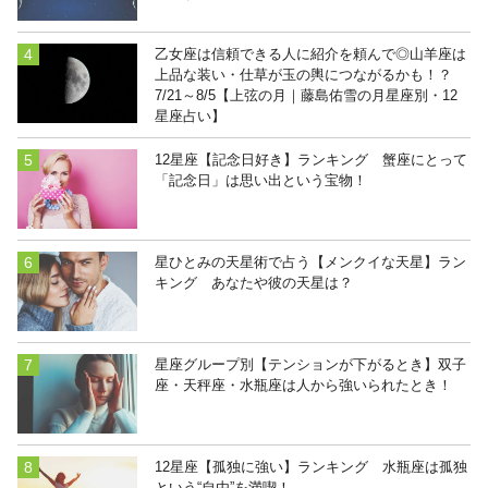
乙女座は信頼できる人に紹介を頼んで◎山羊座は
上品な装い・仕草が玉の輿につながるかも！？
7/21～8/5【上弦の月｜藤島佑雪の月星座別・12
星座占い】
12星座【記念日好き】ランキング 蟹座にとって
「記念日」は思い出という宝物！
星ひとみの天星術で占う【メンクイな天星】ラン
キング あなたや彼の天星は？
星座グループ別【テンションが下がるとき】双子
座・天秤座・水瓶座は人から強いられたとき！
12星座【孤独に強い】ランキング 水瓶座は孤独
という“自由”を満喫！