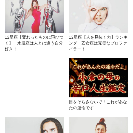
キング 蠍座は夜行性で、朝は何も
できない！
# 12星座ランキング
# おもしろ
# 咲羅紅
12星座【人を見抜く力】ランキ
12星座【変わったものに飛びつ
ング 乙女座は完璧なプロファ
く】 水瓶座は人とは違う自分
# 星座占い/星占い
# 性格診断
イラー！
好き！
目をそらさないで！これがあな
たの運命です