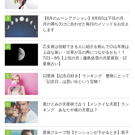
【8月のムーンアクション】8月6日は下弦の月、
月の満ち欠けに合わせた毎日のメソッドをお伝え
します
乙女座は信頼できる人に紹介を頼んで◎山羊座は
上品な装い・仕草が玉の輿につながるかも！？
7/21～8/5【上弦の月｜藤島佑雪の月星座別・12
星座占い】
12星座【記念日好き】ランキング 蟹座にとって
「記念日」は思い出という宝物！
星ひとみの天星術で占う【メンクイな天星】ラン
キング あなたや彼の天星は？
星座グループ別【テンションが下がるとき】双子