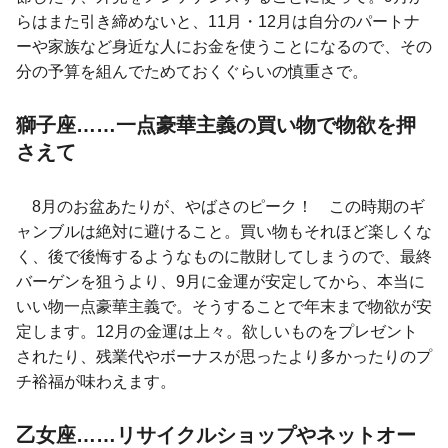
らはまた引き締めないと、11月・12月は自分のパートナ
ーや家族など身近な人にお金を使うことになるので、その
分の予算を組んでためておくぐらいの慎重さで。
獅子座……一点豪華主義の買い物で物欲を押
さえて
8月のお盆あたりが、やばさのピーク！ この時期のギ
ャンブルは絶対に避けること。買い物もそれほど楽しくな
く、後で後悔するようなものに散財してしまうので、最終
バーゲンを狙うより、9月に金運が安定してから、本当に
いい物一点豪華主義で。そうすることで年末まで物欲が安
定します。12月の金運は上々。欲しいものをプレゼント
されたり、残業代やボーナスが思ったより多かったりのプ
チ裕福が味わえます。
乙女座……リサイクルショップやネットオー