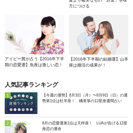
愛より確実なもの「お金」を味
方につける
アイビー茜が占う【2016年下半
【2016年下半期の結婚運】山羊
期の恋愛運】魚座は激しい恋！
座は婚活の成果が！
人気記事ランキング
【今週の運勢】8月3日（月）〜8月9日（日）の運
勢第1位は牡羊座！ 橘美箏の12星座週間占い
8月の恋愛運第1位は天秤座！ LUAが告げる12星
座恋の運命