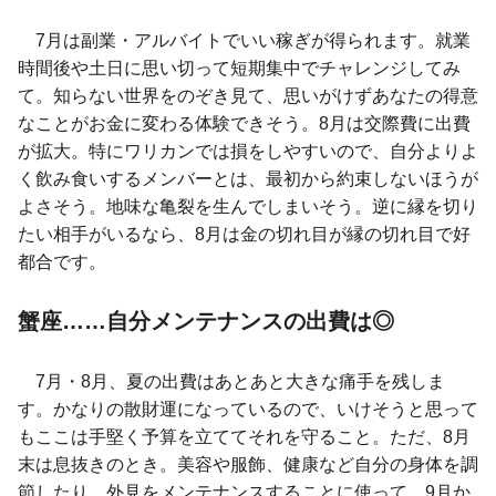
7月は副業・アルバイトでいい稼ぎが得られます。就業
時間後や土日に思い切って短期集中でチャレンジしてみ
て。知らない世界をのぞき見て、思いがけずあなたの得意
なことがお金に変わる体験できそう。8月は交際費に出費
が拡大。特にワリカンでは損をしやすいので、自分よりよ
く飲み食いするメンバーとは、最初から約束しないほうが
よさそう。地味な亀裂を生んでしまいそう。逆に縁を切り
たい相手がいるなら、8月は金の切れ目が縁の切れ目で好
都合です。
蟹座……自分メンテナンスの出費は◎
7月・8月、夏の出費はあとあと大きな痛手を残しま
す。かなりの散財運になっているので、いけそうと思って
もここは手堅く予算を立ててそれを守ること。ただ、8月
末は息抜きのとき。美容や服飾、健康など自分の身体を調
節したり、外見をメンテナンスすることに使って。9月か