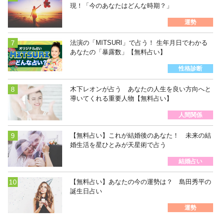
現！「今のあなたはどんな時期？」
運勢
法演の「MITSURI」で占う！ 生年月日でわかる
あなたの「暴露数」【無料占い】
性格診断
木下レオンが占う あなたの人生を良い方向へと
導いてくれる重要人物【無料占い】
人間関係
【無料占い】これが結婚後のあなた！ 未来の結
婚生活を星ひとみが天星術で占う
結婚占い
【無料占い】あなたの今の運勢は？ 島田秀平の
誕生日占い
運勢