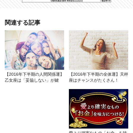
あわせて読みたい記事
関連する記事
12星座別【2016年下半期の仕事運】
双子座はビッグチャンス到来、才能
があふれる！
# 2016年の運勢
# おもしろ
# まついなつき
【2016年下半期の人間関係運】
【2016年下半期の全体運】天秤
乙女座は「妥協しない」が鍵
座はチャンスがたくさん！
# 星座占い/星占い
# 金運