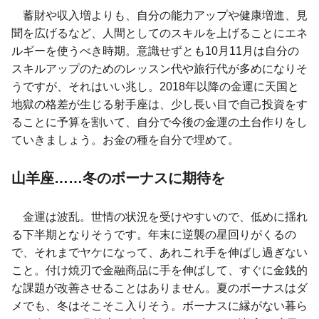
蓄財や収入増よりも、自分の能力アップや健康増進、見
聞を広げるなど、人間としてのスキルを上げることにエネ
ルギーを使うべき時期。意識せずとも10月11月は自分の
スキルアップのためのレッスン代や旅行代が多めになりそ
うですが、それはいい兆し。2018年以降の金運に天国と
地獄の格差が生じる射手座は、少し長い目で自己投資をす
ることに予算を割いて、自分で今後の金運の土台作りをし
ていきましょう。お金の種を自分で埋めて。
山羊座……冬のボーナスに期待を
金運は波乱。世情の状況を受けやすいので、低めに揺れ
る下半期となりそうです。年末に逆襲の星回りがくるの
で、それまでヤケになって、あれこれ手を伸ばし過ぎない
こと。付け焼刃で金融商品に手を伸ばして、すぐに金銭的
な課題が改善させることはありません。夏のボーナスはダ
メでも、冬はそこそこ入りそう。ボーナスに縁がない暮ら