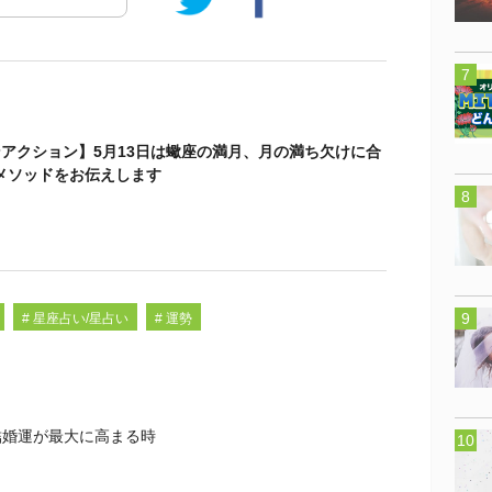
ンアクション】5月13日は蠍座の満月、月の満ち欠けに合
メソッドをお伝えします
# 星座占い/星占い
# 運勢
結婚運が最大に高まる時