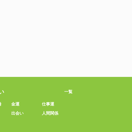
い
一覧
婚
金運
仕事運
出会い
人間関係