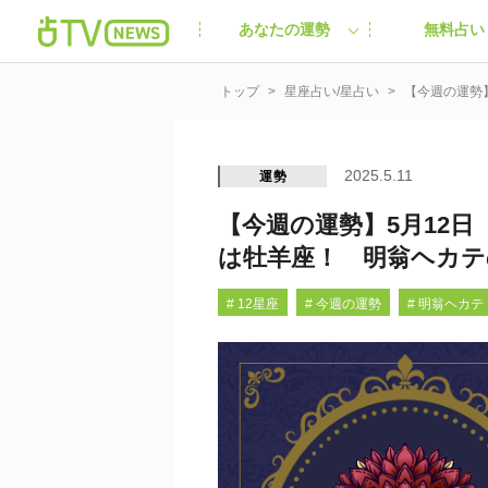
あなたの運勢
無料占い
トップ
星座占い/星占い
【今週の運勢
2025.5.11
運勢
【今週の運勢】5月12日
は牡羊座！ 明翁ヘカテ
# 12星座
# 今週の運勢
# 明翁ヘカテ