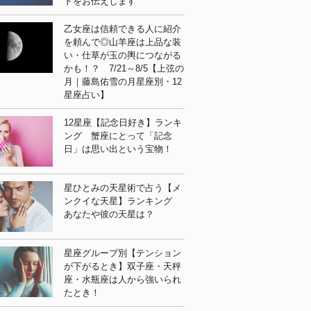
ドをお伝えします
乙女座は信頼できる人に紹介
を頼んで◎山羊座は上品な装
い・仕草が玉の輿につながる
かも！？ 7/21～8/5【上弦の
月｜藤島佑雪の月星座別・12
星座占い】
12星座【記念日好き】ランキ
ング 蟹座にとって「記念
日」は思い出という宝物！
星ひとみの天星術で占う【メ
ンクイな天星】ランキング
あなたや彼の天星は？
星座グループ別【テンション
が下がるとき】双子座・天秤
座・水瓶座は人から強いられ
たとき！