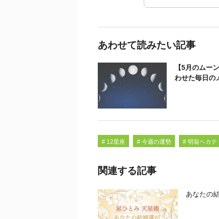
あわせて読みたい記事
【5月のムー
わせた毎日の
# 12星座
# 今週の運勢
# 明翁ヘカテ
関連する記事
あなたの