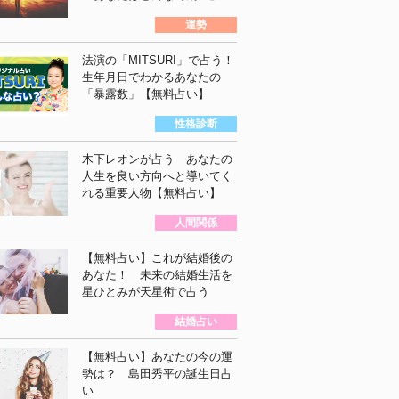
運勢
法演の「MITSURI」で占う！
生年月日でわかるあなたの
「暴露数」【無料占い】
性格診断
木下レオンが占う あなたの
人生を良い方向へと導いてく
れる重要人物【無料占い】
人間関係
【無料占い】これが結婚後の
あなた！ 未来の結婚生活を
星ひとみが天星術で占う
結婚占い
【無料占い】あなたの今の運
勢は？ 島田秀平の誕生日占
い