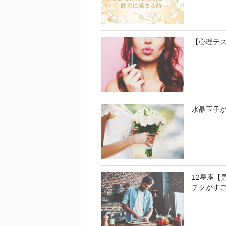
【心理テ
水晶玉子
12星座【
テクがす