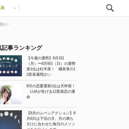
事典
間占い
気記事ランキング
【今週の運勢】8月3日
（月）〜8月9日（日）の運勢
第1位は牡羊座！ 橘美箏の1
2星座週間占い
8月の恋愛運第1位は天秤座！
LUAが告げる12星座恋の運
命
【8月のムーンアクション】8
月6日は下弦の月、月の満ち
欠けに合わせた毎日のメソッ