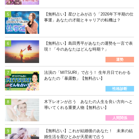
【無料占い】星ひとみが占う「2026年下半期の仕
事運」あなたの才能とキャリアの転機は？
【無料占い】島田秀平があなたの運勢を一言で表
現！「今のあなたはどんな時期？」
運勢
法演の「MITSURI」で占う！ 生年月日でわかる
あなたの「暴露数」【無料占い】
性格診断
木下レオンが占う あなたの人生を良い方向へと
導いてくれる重要人物【無料占い】
人間関係
【無料占い】これが結婚後のあなた！ 未来の結
婚生活を星ひとみが天星術で占う