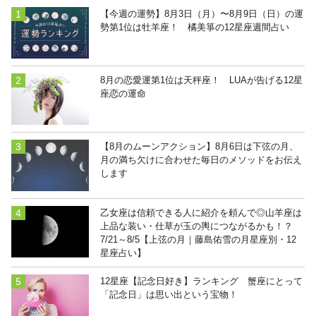
【今週の運勢】8月3日（月）〜8月9日（日）の運
勢第1位は牡羊座！ 橘美箏の12星座週間占い
8月の恋愛運第1位は天秤座！ LUAが告げる12星
座恋の運命
【8月のムーンアクション】8月6日は下弦の月、
月の満ち欠けに合わせた毎日のメソッドをお伝え
します
乙女座は信頼できる人に紹介を頼んで◎山羊座は
上品な装い・仕草が玉の輿につながるかも！？
7/21～8/5【上弦の月｜藤島佑雪の月星座別・12
星座占い】
12星座【記念日好き】ランキング 蟹座にとって
「記念日」は思い出という宝物！