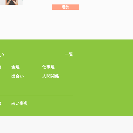
運勢
い
一覧
婚
金運
仕事運
出会い
人間関係
勢
占い事典