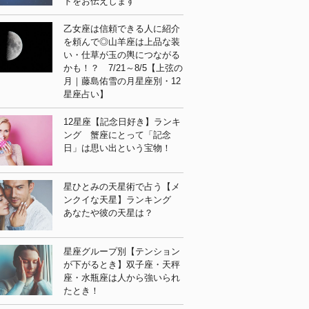
ドをお伝えします
乙女座は信頼できる人に紹介
を頼んで◎山羊座は上品な装
い・仕草が玉の輿につながる
かも！？ 7/21～8/5【上弦の
月｜藤島佑雪の月星座別・12
星座占い】
12星座【記念日好き】ランキ
ング 蟹座にとって「記念
日」は思い出という宝物！
星ひとみの天星術で占う【メ
ンクイな天星】ランキング
あなたや彼の天星は？
星座グループ別【テンション
が下がるとき】双子座・天秤
座・水瓶座は人から強いられ
たとき！