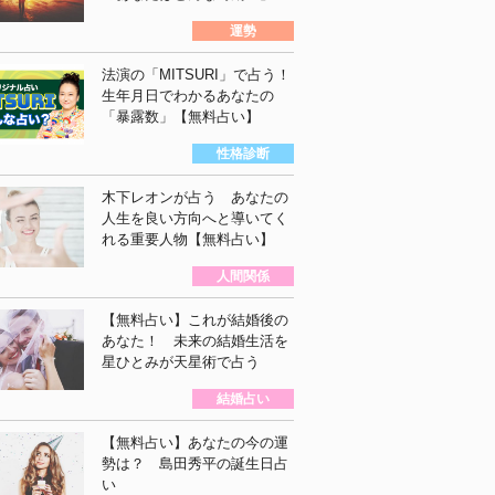
運勢
法演の「MITSURI」で占う！
生年月日でわかるあなたの
「暴露数」【無料占い】
性格診断
木下レオンが占う あなたの
人生を良い方向へと導いてく
れる重要人物【無料占い】
人間関係
【無料占い】これが結婚後の
あなた！ 未来の結婚生活を
星ひとみが天星術で占う
結婚占い
【無料占い】あなたの今の運
勢は？ 島田秀平の誕生日占
い