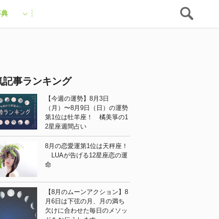
事典
気記事ランキング
【今週の運勢】8月3日
（月）〜8月9日（日）の運勢
第1位は牡羊座！ 橘美箏の1
2星座週間占い
8月の恋愛運第1位は天秤座！
LUAが告げる12星座恋の運
命
【8月のムーンアクション】8
月6日は下弦の月、月の満ち
欠けに合わせた毎日のメソッ