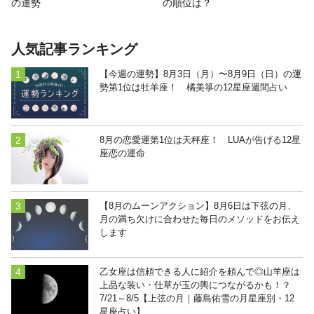
の運勢
の順位は？
>2023年の運勢一覧を見る
人気記事ランキング
【今週の運勢】8月3日（月）〜8月9日（日）の運
勢第1位は牡羊座！ 橘美箏の12星座週間占い
8月の恋愛運第1位は天秤座！ LUAが告げる12星
座恋の運命
【8月のムーンアクション】8月6日は下弦の月、
月の満ち欠けに合わせた毎日のメソッドをお伝え
します
乙女座は信頼できる人に紹介を頼んで◎山羊座は
上品な装い・仕草が玉の輿につながるかも！？
7/21～8/5【上弦の月｜藤島佑雪の月星座別・12
星座占い】