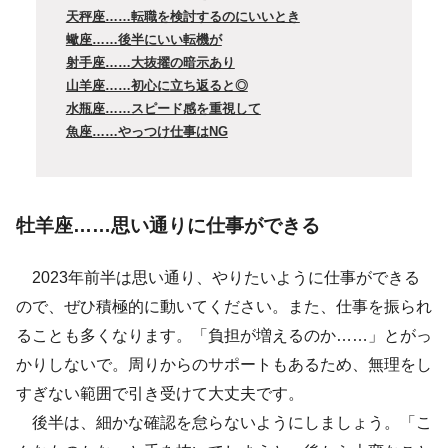
天秤座……転職を検討するのにいいとき
蠍座……後半にいい転機が
射手座……大抜擢の暗示あり
山羊座……初心に立ち返ると◎
水瓶座……スピード感を重視して
魚座……やっつけ仕事はNG
牡羊座……思い通りに仕事ができる
2023年前半は思い通り、やりたいように仕事ができる
ので、ぜひ積極的に動いてください。また、仕事を振られ
ることも多くなります。「負担が増えるのか……」とがっ
かりしないで。周りからのサポートもあるため、無理をし
すぎない範囲で引き受けて大丈夫です。
後半は、細かな確認を怠らないようにしましょう。「こ