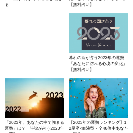
# 今年の運勢
# 数秘術
# 運勢
る！
【無料占い】
2023年の運勢人気ランキング！
【2023年の運勢ランキング】12星座×
血液型・全48位中あなたの順位は？
暮れの酉が占う2023年の運勢
「あなたに訪れる心境の変化」
【無料占い】
2023年の運勢/来年の運勢 0学占い
で占う！2023年の運命サイクル【無
料占い】
【2023年の天体運行スケジュール】
星の動き、新月、満月、惑星逆行
「2023年、あなたの中で強まる
【2023年の運勢ランキング】1
運勢」は？ 斗弥が占う2023年
2星座×血液型・全48位中あなた