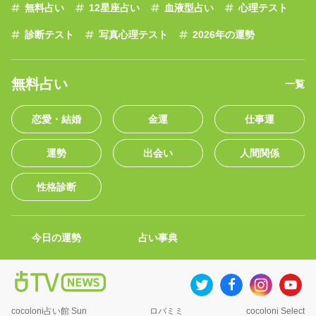
無料占い
12星座占い
血液型占い
心理テスト
診断テスト
写真心理テスト
2026年の運勢
無料占い
一覧
恋愛・結婚
金運
仕事運
運勢
出会い
人間関係
性格診断
今日の運勢
占い事典
cocoloni占い館 Sun
ロバミミ
cocoloni Select