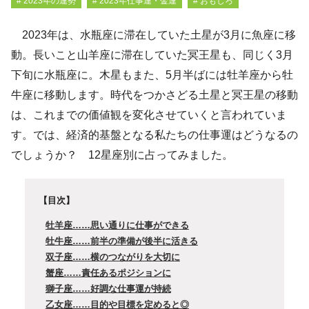
# 2023年の運勢
# 2023年仕事運・金運
# おもしろ
2023年は、水瓶座に滞在していた土星が3月に魚座に移
動。長いこと山羊座に滞在していた冥王星も、同じく3月
下旬に水瓶座に。木星もまた、5月半ばには牡羊座から牡
牛座に移動します。時代をつかさどる土星と冥王星の移動
は、これまでの価値観を変化させていくと言われていま
す。では、経済的基盤となる私たちの仕事運はどうなるの
でしょうか？ 12星座別に占ってみました。
【目次】
牡羊座……思い通りに仕事ができる
牡牛座……前半の準備が後半に活きる
双子座……横のつながりを大切に
蟹座……責任あるポジションに
獅子座……好調な仕事運が持続
乙女座……目的や目標を定めると◎