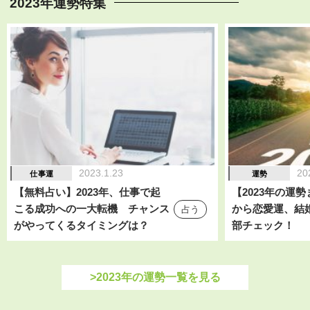
2023年運勢特集
2023.1.23
20
仕事運
運勢
【無料占い】2023年、仕事で起
【2023年の運
こる成功への一大転機 チャンス
から恋愛運、結
占う
がやってくるタイミングは？
部チェック！
>2023年の運勢一覧を見る