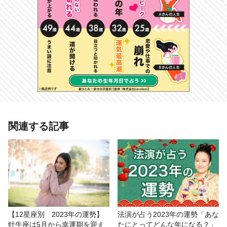
あわせて読みたい記事
関連する記事
【2023年の運勢占いまとめ】鏡リュ
ウジ、星ひとみ、島田秀平など人気
占い師が占う！
# 2023年の運勢
# 2023年仕事運・金運
# おもしろ
【12星座別 2023年の運勢】
法演が占う2023年の運勢「あな
牡牛座は5月から幸運期を迎え
たにとってどんな年になる？」