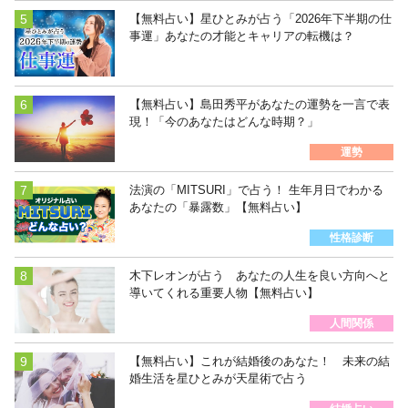
【無料占い】星ひとみが占う「2026年下半期の仕
事運」あなたの才能とキャリアの転機は？
【無料占い】島田秀平があなたの運勢を一言で表
現！「今のあなたはどんな時期？」
運勢
法演の「MITSURI」で占う！ 生年月日でわかる
あなたの「暴露数」【無料占い】
性格診断
木下レオンが占う あなたの人生を良い方向へと
導いてくれる重要人物【無料占い】
人間関係
【無料占い】これが結婚後のあなた！ 未来の結
婚生活を星ひとみが天星術で占う