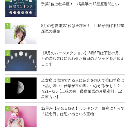
勢第1位は牡羊座！ 橘美箏の12星座週間占い
8月の恋愛運第1位は天秤座！ LUAが告げる12星
座恋の運命
【8月のムーンアクション】8月6日は下弦の月、
月の満ち欠けに合わせた毎日のメソッドをお伝え
します
乙女座は信頼できる人に紹介を頼んで◎山羊座は
上品な装い・仕草が玉の輿につながるかも！？
7/21～8/5【上弦の月｜藤島佑雪の月星座別・12
星座占い】
12星座【記念日好き】ランキング 蟹座にとって
「記念日」は思い出という宝物！