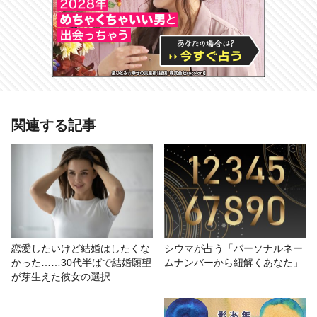
あわせて読みたい記事
関連する記事
【水星占星術】3月27日〜4月11日は
牡羊座水星期 12星座ごとの運勢＆
過ごし方をチェック！
# 12星座恋の運命
# LUA
# おもしろ
# 今月の運勢
恋愛したいけど結婚はしたくな
シウマが占う「パーソナルネー
かった……30代半ばで結婚願望
ムナンバーから紐解くあなた」
# 恋愛占い
# 星座占い/星占い
# 恋愛
が芽生えた彼女の選択