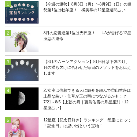
【今週の運勢】8月3日（月）〜8月9日（日）の運
勢第1位は牡羊座！ 橘美箏の12星座週間占い
8月の恋愛運第1位は天秤座！ LUAが告げる12星
座恋の運命
【8月のムーンアクション】8月6日は下弦の月、
月の満ち欠けに合わせた毎日のメソッドをお伝え
します
乙女座は信頼できる人に紹介を頼んで◎山羊座は
上品な装い・仕草が玉の輿につながるかも！？
7/21～8/5【上弦の月｜藤島佑雪の月星座別・12
星座占い】
12星座【記念日好き】ランキング 蟹座にとって
「記念日」は思い出という宝物！