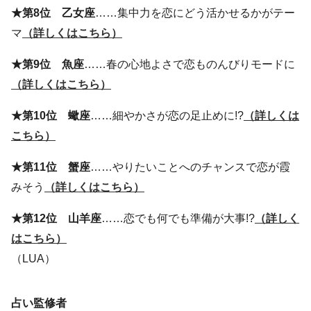
★第8位 乙女座
……集中力を恋にどう活かせるかがテー
マ
（詳しくはこちら）
★第9位 魚座
……春の心地よさで恋ものんびりモードに
（詳しくはこちら）
★第10位 蠍座
……細やかさが恋の足止めに!?
（詳しくは
こちら）
★第11位 蟹座
……やりたいことへのチャンスで恋が霞
みそう
（詳しくはこちら）
★第12位 山羊座
……恋でも何でも準備が大事!?
（詳しく
はこちら）
（LUA）
占い監修者