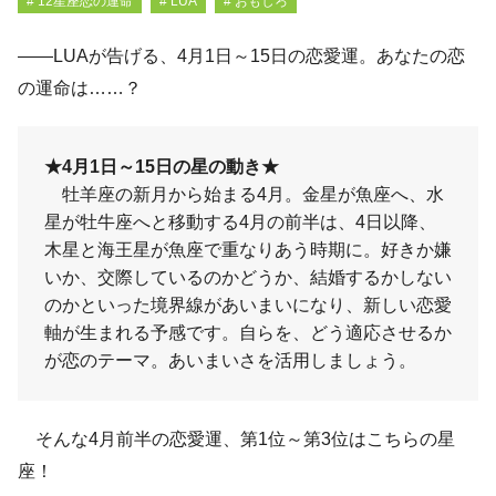
# 12星座恋の運命
# LUA
# おもしろ
――LUAが告げる、4月1日～15日の恋愛運。あなたの恋
の運命は……？
★4月1日～15日の星の動き★
牡羊座の新月から始まる4月。金星が魚座へ、水
星が牡牛座へと移動する4月の前半は、4日以降、
木星と海王星が魚座で重なりあう時期に。好きか嫌
いか、交際しているのかどうか、結婚するかしない
のかといった境界線があいまいになり、新しい恋愛
軸が生まれる予感です。自らを、どう適応させるか
が恋のテーマ。あいまいさを活用しましょう。
そんな4月前半の恋愛運、第1位～第3位はこちらの星
座！