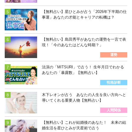
【無料占い】星ひとみが占う「2026年下半期の仕
事運」あなたの才能とキャリアの転機は？
【無料占い】島田秀平があなたの運勢を一言で表
現！「今のあなたはどんな時期？」
運勢
法演の「MITSURI」で占う！ 生年月日でわかる
あなたの「暴露数」【無料占い】
性格診断
木下レオンが占う あなたの人生を良い方向へと
導いてくれる重要人物【無料占い】
人間関係
【無料占い】これが結婚後のあなた！ 未来の結
婚生活を星ひとみが天星術で占う