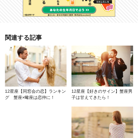
あわせて読みたい記事
関連する記事
12星座【恋愛モード】5月8日に金星
が蟹座に移動、乙女座は恋を見直す
時期に！
# 12星座恋の運命
# LUA
# おもしろ
# 今月の運勢
12星座【同窓会の恋】ランキン
12星座【好きのサイン】蟹座男
グ 蟹座×蠍座は恋仲に！
子は甘えてきたら！
# 星座占い/星占い
# 恋愛