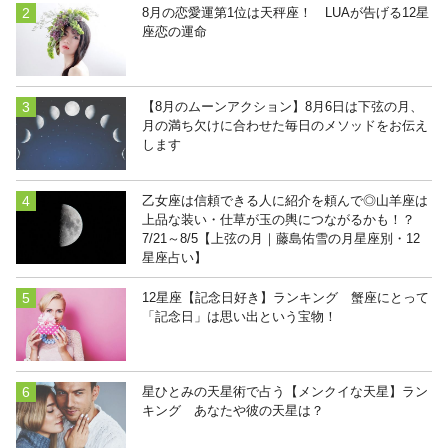
8月の恋愛運第1位は天秤座！ LUAが告げる12星
座恋の運命
【8月のムーンアクション】8月6日は下弦の月、
月の満ち欠けに合わせた毎日のメソッドをお伝え
します
乙女座は信頼できる人に紹介を頼んで◎山羊座は
上品な装い・仕草が玉の輿につながるかも！？
7/21～8/5【上弦の月｜藤島佑雪の月星座別・12
星座占い】
12星座【記念日好き】ランキング 蟹座にとって
「記念日」は思い出という宝物！
星ひとみの天星術で占う【メンクイな天星】ラン
キング あなたや彼の天星は？