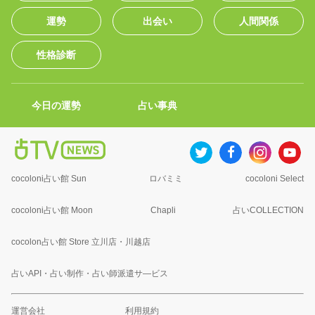
運勢
出会い
人間関係
性格診断
今日の運勢
占い事典
cocoloni占い館 Sun
ロバミミ
cocoloni Select
cocoloni占い館 Moon
Chapli
占いCOLLECTION
cocolon占い館 Store 立川店・川越店
占いAPI・占い制作・占い師派遣サ―ビス
運営会社
利用規約