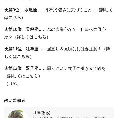
★第9位 水瓶座……
部想う強さに気づくこと！
（詳しく
はこちら）
★第10位 天秤座……
恋の虚栄心か？ 仕事への野心
か？
（詳しくはこちら）
★第11位 牡羊座……
居直り＆見境なしは要注意！
（詳
しくはこちら）
★第12位 双子座……
周りにいる女子の引き立て役を
（詳しくはこちら）
（LUA）
占い監修者
LUA(るあ)