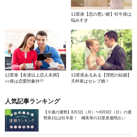
12星座【恋の悪い癖】牡牛座は
悩みすぎ
12星座【友達以上恋人未満】
12星座あるある【理想の結婚】
○○座は恋愛対象外!?
天秤座はセレブ婚！
人気記事ランキング
【今週の運勢】8月3日（月）〜8月9日（日）の運
勢第1位は牡羊座！ 橘美箏の12星座週間占い