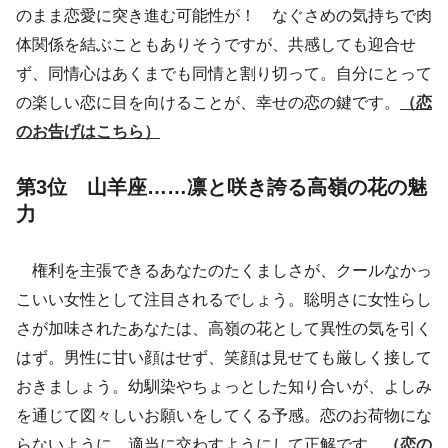
のまま恋愛に突き進む可能性が！ なぐさめの気持ちで肉
体関係を結ぶこともありそうですが、共感しても迎合せ
ず、同情心はあくまでも同情と割り切って。自分にとって
の楽しい恋に目を向けることが、幸せの恋の鍵です。
（恋
のお告げはこちら）
第3位 山羊座……凛と咲き誇る高嶺の花の魅
力
権利を主張できるあなたのたくましさが、クールなかっ
こいい女性として注目されるでしょう。聡明さに女性らし
さが加味されたあなたは、高嶺の花として異性の気を引く
はず。男性に甘い顔はせず、笑顔は見せても厳しく接して
おきましょう。幼馴染やちょっとした知り合いが、よしみ
を通じて図々しいお願いをしてくる予感。恋のお荷物にな
らないように、適当に交わすようにして正解です。
（恋の