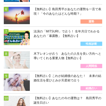
【無料占い】島田秀平があなたの運勢を一言で表
現！「今のあなたはどんな時期？」
運勢
法演の「MITSURI」で占う！ 生年月日でわかる
あなたの「暴露数」【無料占い】
性格診断
木下レオンが占う あなたの人生を良い方向へと
導いてくれる重要人物【無料占い】
人間関係
【無料占い】これが結婚後のあなた！ 未来の結
婚生活を星ひとみが天星術で占う
結婚占い
【無料占い】あなたの今の運勢は？ 島田秀平の
誕生日占い