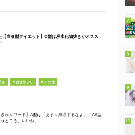
た【血液型ダイエット】O型は炭水化物抜きがオスス
！
藍加
# 血液型占い
# その他
きゅんワード】A型は「あまり無理するなよ」、AB型
いうところ、いいね」