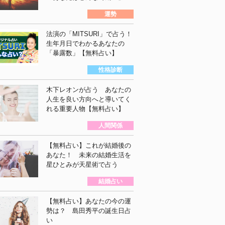
運勢
法演の「MITSURI」で占う！
生年月日でわかるあなたの
「暴露数」【無料占い】
性格診断
木下レオンが占う あなたの
人生を良い方向へと導いてく
れる重要人物【無料占い】
人間関係
【無料占い】これが結婚後の
あなた！ 未来の結婚生活を
星ひとみが天星術で占う
結婚占い
【無料占い】あなたの今の運
勢は？ 島田秀平の誕生日占
い