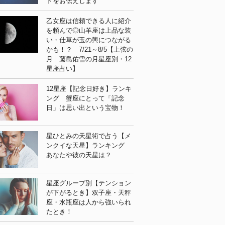
ドをお伝えします
乙女座は信頼できる人に紹介
を頼んで◎山羊座は上品な装
い・仕草が玉の輿につながる
かも！？ 7/21～8/5【上弦の
月｜藤島佑雪の月星座別・12
星座占い】
12星座【記念日好き】ランキ
ング 蟹座にとって「記念
日」は思い出という宝物！
星ひとみの天星術で占う【メ
ンクイな天星】ランキング
あなたや彼の天星は？
星座グループ別【テンション
が下がるとき】双子座・天秤
座・水瓶座は人から強いられ
たとき！