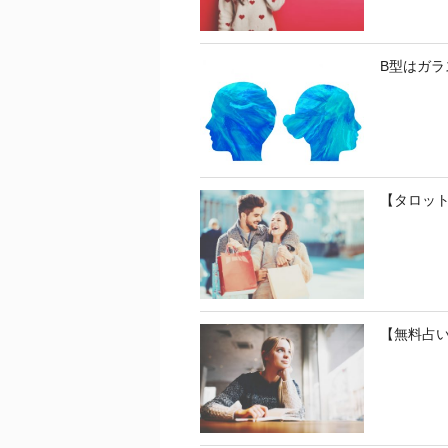
B型はガラ
【タロッ
【無料占