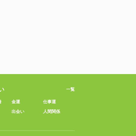
い
一覧
婚
金運
仕事運
出会い
人間関係