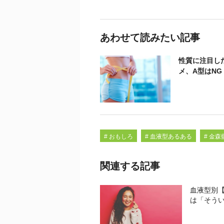
あわせて読みたい記事
性質に注目し
メ、A型はNG
# おもしろ
# 血液型あるある
# 金森
関連する記事
血液型別【
は「そう