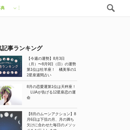
事典
気記事ランキング
【今週の運勢】8月3日
（月）〜8月9日（日）の運勢
第1位は牡羊座！ 橘美箏の1
2星座週間占い
8月の恋愛運第1位は天秤座！
LUAが告げる12星座恋の運
命
【8月のムーンアクション】8
月6日は下弦の月、月の満ち
欠けに合わせた毎日のメソッ