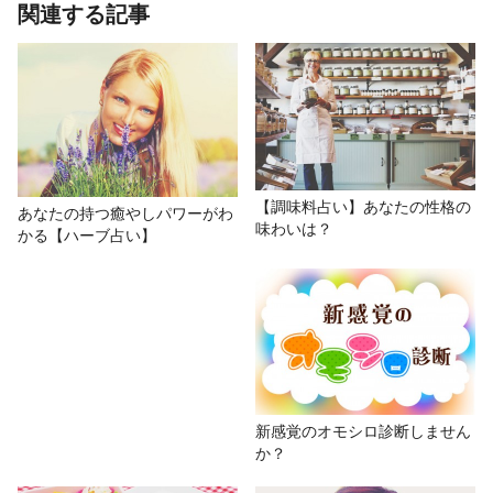
あわせて読みたい記事
関連する記事
【文房具占い】文房具にたとえて占
う、あなたの個性と働きぶり
# おもしろ
# オモシロ占い
# 高橋桐矢
# 数秘術
【調味料占い】あなたの性格の
あなたの持つ癒やしパワーがわ
味わいは？
かる【ハーブ占い】
# 性格診断
新感覚のオモシロ診断しません
か？