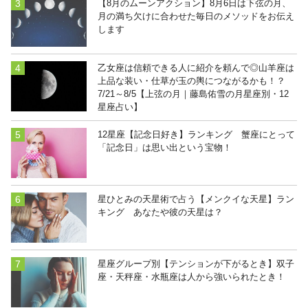
【8月のムーンアクション】8月6日は下弦の月、
月の満ち欠けに合わせた毎日のメソッドをお伝え
します
乙女座は信頼できる人に紹介を頼んで◎山羊座は
上品な装い・仕草が玉の輿につながるかも！？
7/21～8/5【上弦の月｜藤島佑雪の月星座別・12
星座占い】
12星座【記念日好き】ランキング 蟹座にとって
「記念日」は思い出という宝物！
星ひとみの天星術で占う【メンクイな天星】ラン
キング あなたや彼の天星は？
星座グループ別【テンションが下がるとき】双子
座・天秤座・水瓶座は人から強いられたとき！