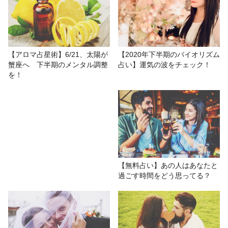
をあらわすカードは何？
# 12星座恋の運命
# LUA
# おもしろ
# 今月の運勢
【アロマ占星術】6/21、太陽が
【2020年下半期のバイオリズム
蟹座へ 下半期のメンタル調整
占い】運気の波をチェック！
# 星座占い/星占い
# 恋愛
を！
【無料占い】あの人はあなたと
過ごす時間をどう思ってる？