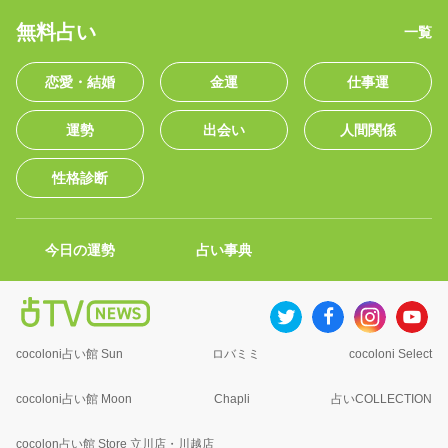
無料占い
一覧
恋愛・結婚
金運
仕事運
運勢
出会い
人間関係
性格診断
今日の運勢
占い事典
cocoloni占い館 Sun
ロバミミ
cocoloni Select
cocoloni占い館 Moon
Chapli
占いCOLLECTION
cocolon占い館 Store 立川店・川越店