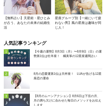
【無料占い】天星術・星ひとみ
星座グループ別【一緒にいて疲
が占う、あなたの未来の結婚生
れない男】風の星座は趣味が同
活
じ人！
人気記事ランキング
【今週の運勢】8月3日（月）〜8月9日（日）の運
勢第1位は牡羊座！ 橘美箏の12星座週間占い
8月の恋愛運第1位は天秤座！ LUAが告げる12星
座恋の運命
【8月のムーンアクション】8月6日は下弦の月、
月の満ち欠けに合わせた毎日のメソッドをお伝え
します