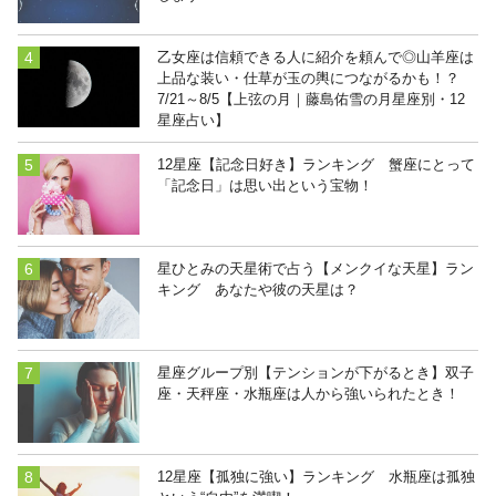
乙女座は信頼できる人に紹介を頼んで◎山羊座は
上品な装い・仕草が玉の輿につながるかも！？
7/21～8/5【上弦の月｜藤島佑雪の月星座別・12
星座占い】
12星座【記念日好き】ランキング 蟹座にとって
「記念日」は思い出という宝物！
星ひとみの天星術で占う【メンクイな天星】ラン
キング あなたや彼の天星は？
星座グループ別【テンションが下がるとき】双子
座・天秤座・水瓶座は人から強いられたとき！
12星座【孤独に強い】ランキング 水瓶座は孤独