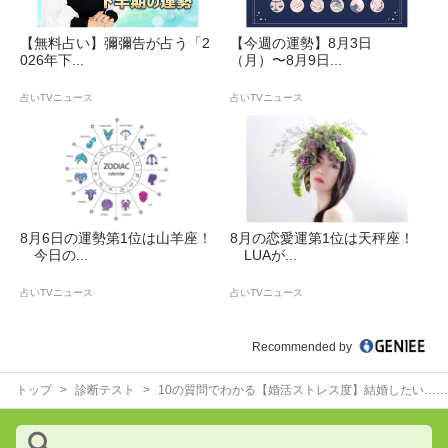
【無料占い】彌彌告が占う「2
【今週の運勢】8月3日
026年下...
（月）〜8月9日...
占いTVニュース
占いTVニュース
8月6日の運勢第1位は山羊座！
8月の恋愛運第1位は天秤座！
今日の...
LUAが...
占いTVニュース
占いTVニュース
Recommended by
トップ
診断テスト
10の質問でわかる【婚活ストレス度】結婚したい…