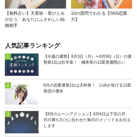
【無料占い】天星術・星ひとみ
10の質問でわかる【SNS恋愛
が占う、あなたにふさわしい結
力】
婚相手
人気記事ランキング
【今週の運勢】8月3日（月）〜8月9日（日）の運
勢第1位は牡羊座！ 橘美箏の12星座週間占い
8月の恋愛運第1位は天秤座！ LUAが告げる12星
座恋の運命
【8月のムーンアクション】8月6日は下弦の月、
月の満ち欠けに合わせた毎日のメソッドをお伝え
します