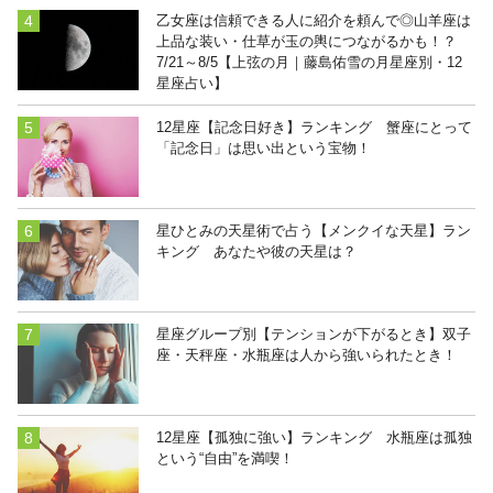
乙女座は信頼できる人に紹介を頼んで◎山羊座は
上品な装い・仕草が玉の輿につながるかも！？
7/21～8/5【上弦の月｜藤島佑雪の月星座別・12
星座占い】
12星座【記念日好き】ランキング 蟹座にとって
「記念日」は思い出という宝物！
星ひとみの天星術で占う【メンクイな天星】ラン
キング あなたや彼の天星は？
星座グループ別【テンションが下がるとき】双子
座・天秤座・水瓶座は人から強いられたとき！
12星座【孤独に強い】ランキング 水瓶座は孤独
という“自由”を満喫！