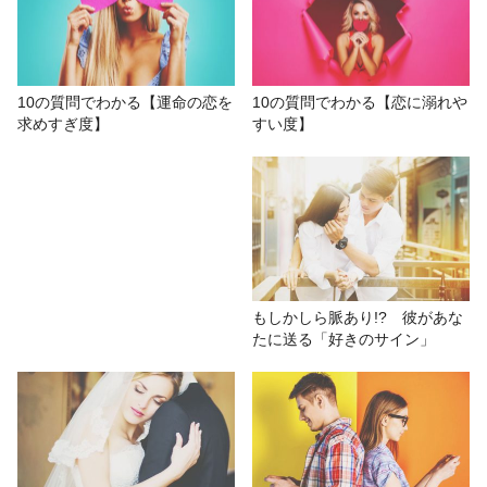
していませんか!?
# 10の質問
# おもしろ
# 紅たき
# 診断テスト
10の質問でわかる【運命の恋を
10の質問でわかる【恋に溺れや
求めすぎ度】
すい度】
# 結婚
もしかしら脈あり!? 彼があな
たに送る「好きのサイン」