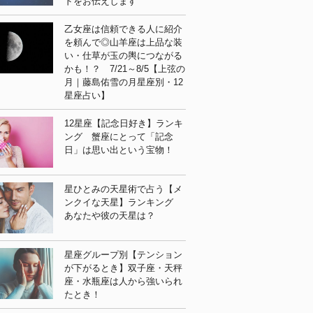
ドをお伝えします
乙女座は信頼できる人に紹介
を頼んで◎山羊座は上品な装
い・仕草が玉の輿につながる
かも！？ 7/21～8/5【上弦の
月｜藤島佑雪の月星座別・12
星座占い】
12星座【記念日好き】ランキ
ング 蟹座にとって「記念
日」は思い出という宝物！
星ひとみの天星術で占う【メ
ンクイな天星】ランキング
あなたや彼の天星は？
星座グループ別【テンション
が下がるとき】双子座・天秤
座・水瓶座は人から強いられ
たとき！