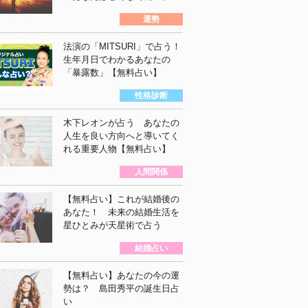
運勢
法演の「MITSURI」で占う！
生年月日でわかるあなたの
「暴露数」【無料占い】
性格診断
木下レオンが占う あなたの
人生を良い方向へと導いてく
れる重要人物【無料占い】
人間関係
【無料占い】これが結婚後の
あなた！ 未来の結婚生活を
星ひとみが天星術で占う
結婚占い
【無料占い】あなたの今の運
勢は？ 島田秀平の誕生日占
い