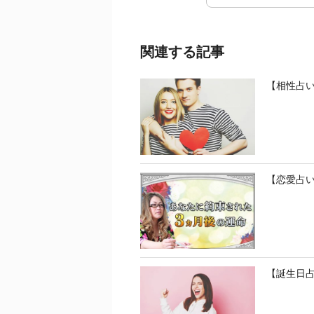
関連する記事
【相性占
【恋愛占
【誕生日占