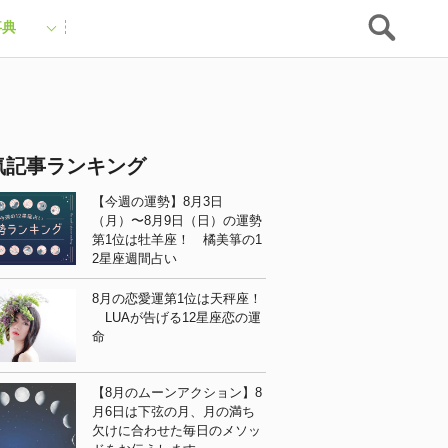
事典
気記事ランキング
【今週の運勢】8月3日
（月）〜8月9日（日）の運勢
第1位は牡羊座！ 橘美箏の1
2星座週間占い
8月の恋愛運第1位は天秤座！
LUAが告げる12星座恋の運
命
【8月のムーンアクション】8
月6日は下弦の月、月の満ち
欠けに合わせた毎日のメソッ