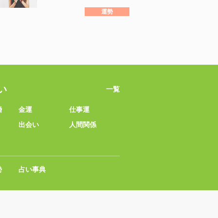
運勢
い
一覧
婚
金運
仕事運
出会い
人間関係
勢
占い事典