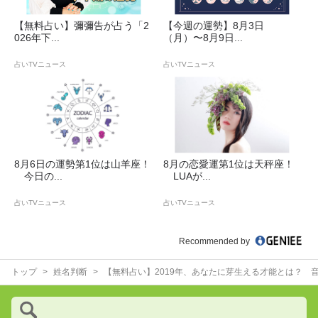
【無料占い】彌彌告が占う「2
【今週の運勢】8月3日
026年下...
（月）〜8月9日...
占いTVニュース
占いTVニュース
8月6日の運勢第1位は山羊座！
8月の恋愛運第1位は天秤座！
今日の...
LUAが...
占いTVニュース
占いTVニュース
Recommended by
トップ
姓名判断
【無料占い】2019年、あなたに芽生える才能とは？ 