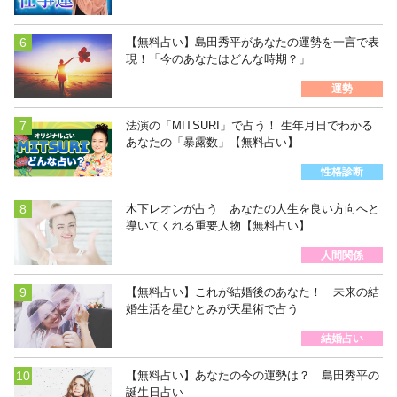
【無料占い】島田秀平があなたの運勢を一言で表
現！「今のあなたはどんな時期？」
運勢
法演の「MITSURI」で占う！ 生年月日でわかる
あなたの「暴露数」【無料占い】
性格診断
木下レオンが占う あなたの人生を良い方向へと
導いてくれる重要人物【無料占い】
人間関係
【無料占い】これが結婚後のあなた！ 未来の結
婚生活を星ひとみが天星術で占う
結婚占い
【無料占い】あなたの今の運勢は？ 島田秀平の
誕生日占い