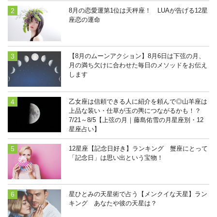
8月の恋愛運第1位は天秤座！ LUAが告げる12星
座恋の運命
【8月のムーンアクション】8月6日は下弦の月、
月の満ち欠けに合わせた毎日のメソッドをお伝え
します
乙女座は信頼できる人に紹介を頼んで◎山羊座は
上品な装い・仕草が玉の輿につながるかも！？
7/21～8/5【上弦の月｜藤島佑雪の月星座別・12
星座占い】
12星座【記念日好き】ランキング 蟹座にとって
「記念日」は思い出という宝物！
星ひとみの天星術で占う【メンクイな天星】ラン
キング あなたや彼の天星は？