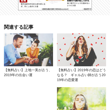
あわせて読みたい記事
関連する記事
【無料占い】2019年、あなたが恵ま
れるご縁 仕事、恋愛、プライベー
ト……転機はどこ？
# 小野十傳
# 本格占い館
# 無料占い
# 姓名判断
【無料占い】上地一美が占う、
【無料占い】2019年の恋はどう
2019年の出会い運
なる？ ギャル占い師が占う20
# 恋愛
19年の恋愛運