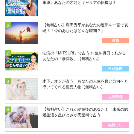
事運」あなたの才能とキャリアの転機は？
【無料占い】島田秀平があなたの運勢を一言で表
現！「今のあなたはどんな時期？」
運勢
法演の「MITSURI」で占う！ 生年月日でわかる
あなたの「暴露数」【無料占い】
性格診断
木下レオンが占う あなたの人生を良い方向へと
導いてくれる重要人物【無料占い】
人間関係
【無料占い】これが結婚後のあなた！ 未来の結
婚生活を星ひとみが天星術で占う
結婚占い