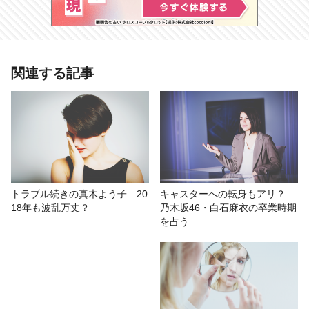
関連する記事
# 時事・芸能
# ピタットTV
# AGARUTV
トラブル続きの真木よう子 20
キャスターへの転身もアリ？
18年も波乱万丈？
乃木坂46・白石麻衣の卒業時期
を占う