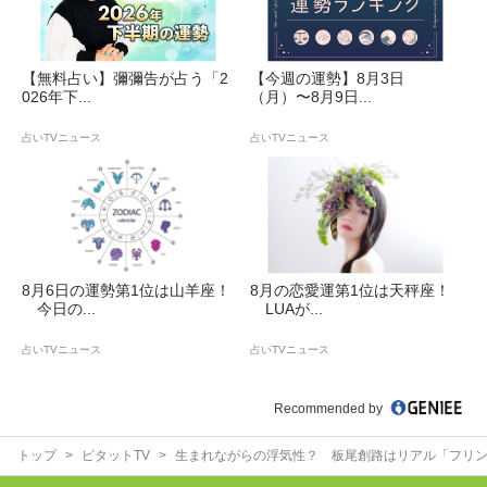
【無料占い】彌彌告が占う「2
【今週の運勢】8月3日
026年下...
（月）〜8月9日...
占いTVニュース
占いTVニュース
8月6日の運勢第1位は山羊座！
8月の恋愛運第1位は天秤座！
今日の...
LUAが...
占いTVニュース
占いTVニュース
Recommended by
トップ
ピタットTV
生まれながらの浮気性？ 板尾創路はリアル「フリ