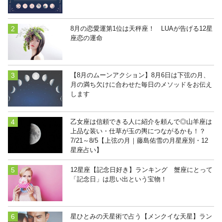
8月の恋愛運第1位は天秤座！ LUAが告げる12星
座恋の運命
【8月のムーンアクション】8月6日は下弦の月、
月の満ち欠けに合わせた毎日のメソッドをお伝え
します
乙女座は信頼できる人に紹介を頼んで◎山羊座は
上品な装い・仕草が玉の輿につながるかも！？
7/21～8/5【上弦の月｜藤島佑雪の月星座別・12
星座占い】
12星座【記念日好き】ランキング 蟹座にとって
「記念日」は思い出という宝物！
星ひとみの天星術で占う【メンクイな天星】ラン