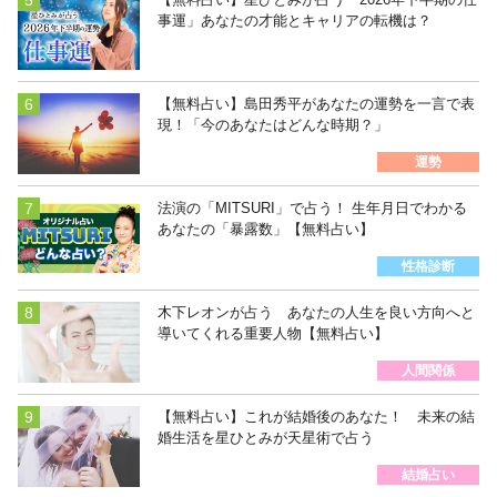
事運」あなたの才能とキャリアの転機は？
【無料占い】島田秀平があなたの運勢を一言で表
現！「今のあなたはどんな時期？」
運勢
法演の「MITSURI」で占う！ 生年月日でわかる
あなたの「暴露数」【無料占い】
性格診断
木下レオンが占う あなたの人生を良い方向へと
導いてくれる重要人物【無料占い】
人間関係
【無料占い】これが結婚後のあなた！ 未来の結
婚生活を星ひとみが天星術で占う
結婚占い