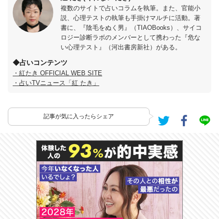
複数のサイトで占いコラムを執筆。また、官能小
説、心理テストの執筆も手掛けマルチに活動。著
書に、『陰毛をぬく男』（TIAOBooks）、サイコ
ロジー診断ラボのメンバーとして携わった『危な
い心理テスト』（河出書房新社）がある。
◆占いコンテンツ
・紅たき OFFICIAL WEB SITE
・占いTVニュース「紅 たき」
記事が気に入ったらシェア