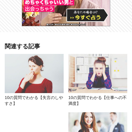
あわせて読みたい記事
関連する記事
10の質問でわかる【仕切りたがり
度】でしゃばってまとめようとして
いない？
# 10の質問
# おもしろ
# 紅たき
# 診断テスト
10の質問でわかる【失言のしや
10の質問でわかる【仕事への不
すさ】
満度】
# 仕事運