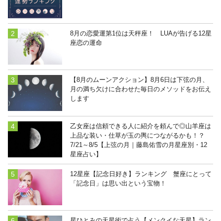
8月の恋愛運第1位は天秤座！ LUAが告げる12星
座恋の運命
【8月のムーンアクション】8月6日は下弦の月、
月の満ち欠けに合わせた毎日のメソッドをお伝え
します
乙女座は信頼できる人に紹介を頼んで◎山羊座は
上品な装い・仕草が玉の輿につながるかも！？
7/21～8/5【上弦の月｜藤島佑雪の月星座別・12
星座占い】
12星座【記念日好き】ランキング 蟹座にとって
「記念日」は思い出という宝物！
星ひとみの天星術で占う【メンクイな天星】ラン