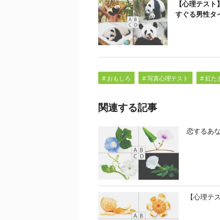
【心理テスト
すぐる男性タ
# おもしろ
# 写真心理テスト
# 紅た
関連する記事
恋するあ
【心理テ