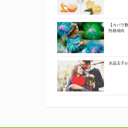
【カバラ
性格傾向
水晶玉子