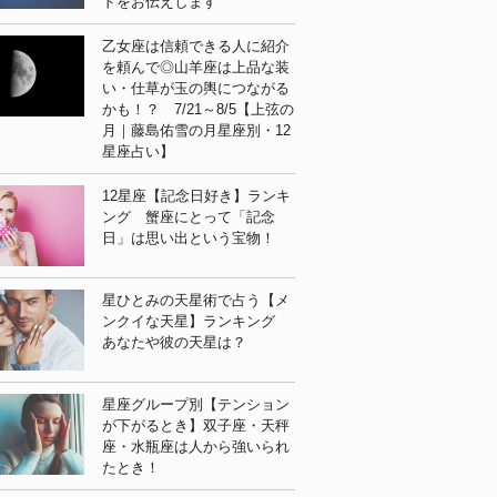
ドをお伝えします
乙女座は信頼できる人に紹介
を頼んで◎山羊座は上品な装
い・仕草が玉の輿につながる
かも！？ 7/21～8/5【上弦の
月｜藤島佑雪の月星座別・12
星座占い】
12星座【記念日好き】ランキ
ング 蟹座にとって「記念
日」は思い出という宝物！
星ひとみの天星術で占う【メ
ンクイな天星】ランキング
あなたや彼の天星は？
星座グループ別【テンション
が下がるとき】双子座・天秤
座・水瓶座は人から強いられ
たとき！