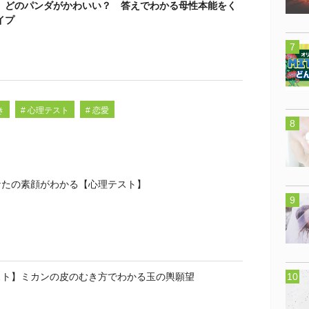
】どのパンダがかわいい？ 答えでわかる母性本能をく
イプ
き
# 心理テスト
# 恋愛
なたの素顔がわかる【心理テスト】
スト】ミカンの皮のむき方でわかる玉の輿願望