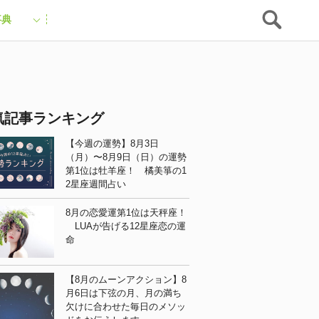
事典
気記事ランキング
【今週の運勢】8月3日
（月）〜8月9日（日）の運勢
第1位は牡羊座！ 橘美箏の1
2星座週間占い
8月の恋愛運第1位は天秤座！
LUAが告げる12星座恋の運
命
【8月のムーンアクション】8
月6日は下弦の月、月の満ち
欠けに合わせた毎日のメソッ