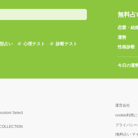
無料占
恋愛・結
運勢
型占い
心理テスト
診断テスト
性格診断
今日の運
運営会社
ocoloni Select
cookie利用
プライバシー
OLLECTION
i無料占い 