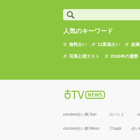
人気のキーワード
無料占い
12星座占い
血液
写真心理テスト
2026年の運勢
cocoloni占い館 Sun
ロバミミ
c
cocoloni占い館 Moon
Chapli
占いC