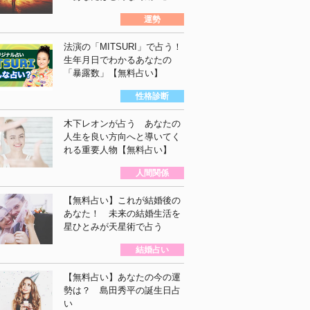
運勢
法演の「MITSURI」で占う！
生年月日でわかるあなたの
「暴露数」【無料占い】
性格診断
木下レオンが占う あなたの
人生を良い方向へと導いてく
れる重要人物【無料占い】
人間関係
【無料占い】これが結婚後の
あなた！ 未来の結婚生活を
星ひとみが天星術で占う
結婚占い
【無料占い】あなたの今の運
勢は？ 島田秀平の誕生日占
い