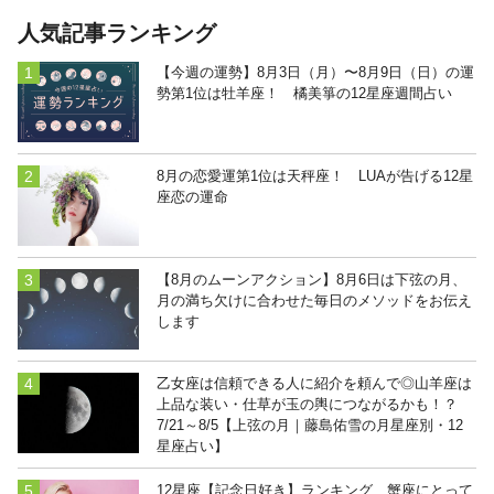
人気記事ランキング
【今週の運勢】8月3日（月）〜8月9日（日）の運
勢第1位は牡羊座！ 橘美箏の12星座週間占い
8月の恋愛運第1位は天秤座！ LUAが告げる12星
座恋の運命
【8月のムーンアクション】8月6日は下弦の月、
月の満ち欠けに合わせた毎日のメソッドをお伝え
します
乙女座は信頼できる人に紹介を頼んで◎山羊座は
上品な装い・仕草が玉の輿につながるかも！？
7/21～8/5【上弦の月｜藤島佑雪の月星座別・12
星座占い】
12星座【記念日好き】ランキング 蟹座にとって