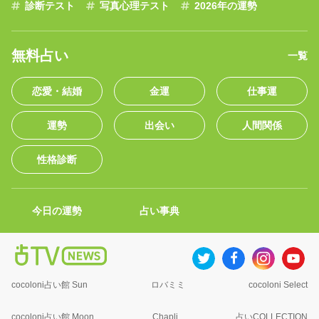
診断テスト
写真心理テスト
2026年の運勢
無料占い
一覧
恋愛・結婚
金運
仕事運
運勢
出会い
人間関係
性格診断
今日の運勢
占い事典
cocoloni占い館 Sun
ロバミミ
cocoloni Select
cocoloni占い館 Moon
Chapli
占いCOLLECTION