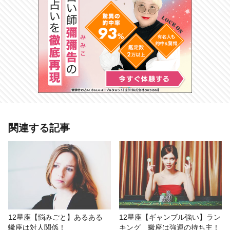
関連する記事
12星座【悩みごと】あるある
12星座【ギャンブル強い】ラン
蠍座は対人関係！
キング 蠍座は強運の持ち主！