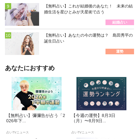
【無料占い】これが結婚後のあなた！ 未来の結
婚生活を星ひとみが天星術で占う
結婚占い
【無料占い】あなたの今の運勢は？ 島田秀平の
誕生日占い
運勢
あなたにおすすめ
【無料占い】彌彌告が占う「2
【今週の運勢】8月3日
026年下...
（月）〜8月9日...
占いTVニュース
占いTVニュース