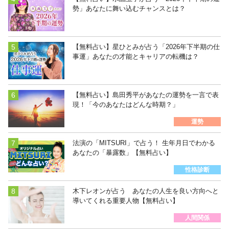
勢」あなたに舞い込むチャンスとは？
【無料占い】星ひとみが占う「2026年下半期の仕
事運」あなたの才能とキャリアの転機は？
【無料占い】島田秀平があなたの運勢を一言で表
現！「今のあなたはどんな時期？」
運勢
法演の「MITSURI」で占う！ 生年月日でわかる
あなたの「暴露数」【無料占い】
性格診断
木下レオンが占う あなたの人生を良い方向へと
導いてくれる重要人物【無料占い】
人間関係