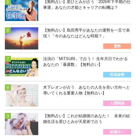
【無料占い】星ひとみが占う「2026年下半期の仕
事運」あなたの才能とキャリアの転機は？
【無料占い】島田秀平があなたの運勢を一言で表
現！「今のあなたはどんな時期？」
運勢
法演の「MITSURI」で占う！ 生年月日でわかる
あなたの「暴露数」【無料占い】
性格診断
木下レオンが占う あなたの人生を良い方向へと
導いてくれる重要人物【無料占い】
人間関係
【無料占い】これが結婚後のあなた！ 未来の結
婚生活を星ひとみが天星術で占う
結婚占い