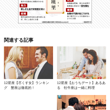
あわせて読みたい記事
関連する記事
12星座【逆プロポーズ】ランキン
グ 牡羊座は待つよりも自らガンガ
ン攻めて結婚へ！
# 12星座ランキング
# おもしろ
# 紅たき
12星座【尽くす女】ランキン
12星座【おうちデート】あるあ
グ 蟹座は徹底的！
る 牡牛座は一緒に料理
# 星座占い/星占い
# 恋愛