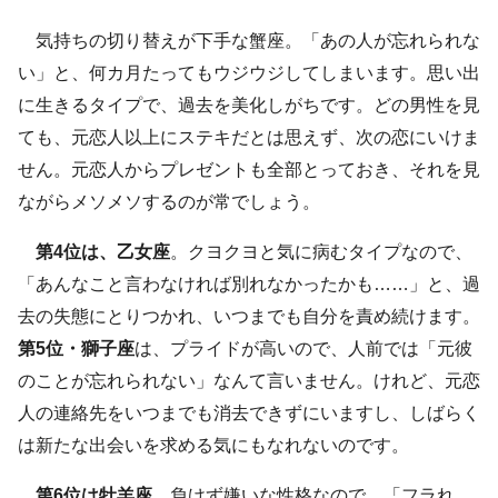
気持ちの切り替えが下手な蟹座。「あの人が忘れられな
い」と、何カ月たってもウジウジしてしまいます。思い出
に生きるタイプで、過去を美化しがちです。どの男性を見
ても、元恋人以上にステキだとは思えず、次の恋にいけま
せん。元恋人からプレゼントも全部とっておき、それを見
ながらメソメソするのが常でしょう。
第4位は、乙女座
。クヨクヨと気に病むタイプなので、
「あんなこと言わなければ別れなかったかも……」と、過
去の失態にとりつかれ、いつまでも自分を責め続けます。
第5位・獅子座
は、プライドが高いので、人前では「元彼
のことが忘れられない」なんて言いません。けれど、元恋
人の連絡先をいつまでも消去できずにいますし、しばらく
は新たな出会いを求める気にもなれないのです。
第6位は牡羊座
。負けず嫌いな性格なので、「フラれ