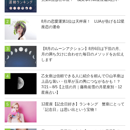
8月の恋愛運第1位は天秤座！ LUAが告げる12星
座恋の運命
【8月のムーンアクション】8月6日は下弦の月、
月の満ち欠けに合わせた毎日のメソッドをお伝え
します
乙女座は信頼できる人に紹介を頼んで◎山羊座は
上品な装い・仕草が玉の輿につながるかも！？
7/21～8/5【上弦の月｜藤島佑雪の月星座別・12
星座占い】
12星座【記念日好き】ランキング 蟹座にとって
「記念日」は思い出という宝物！