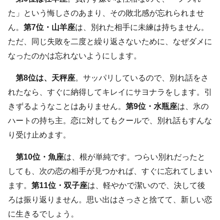
た」という悔しさのあまり、その敗北感が忘れられませ
ん。
第7位・山羊座
は、別れた相手に未練は持ちません。
ただ、同じ失敗を二度と繰り返さないために、なぜダメに
なったのかは忘れないようにします。
第8位は、天秤座
。サッパリしているので、別れ話をさ
れたなら、すぐに納得してキレイにサヨナラをします。引
きずるようなことはありません。
第9位・水瓶座
は、氷の
ハートの持ち主。恋に対してもクールで、別れ話もすんな
り受け止めます。
第10位・魚座
は、根が単純です。つらい別れだったと
しても、次の恋の相手が見つかれば、すぐに忘れてしまい
ます。
第11位・双子座
は、軽やかで潔いので、決して後
ろは振り返りません。思い出はさっさと捨てて、新しい恋
に生きるでしょう。