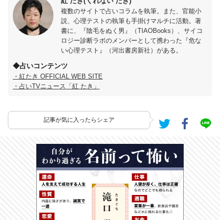
紅 たき(くれない たき)
複数のサイトで占いコラムを執筆。また、官能小
説、心理テストの執筆も手掛けマルチに活動。著
書に、『陰毛をぬく男』（TIAOBooks）、サイコ
ロジー診断ラボのメンバーとして携わった『危な
い心理テスト』（河出書房新社）がある。
◆占いコンテンツ
・紅たき OFFICIAL WEB SITE
・占いTVニュース「紅 たき」
記事が気に入ったらシェア