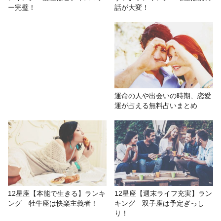
話が大変！
ー完璧！
運命の人や出会いの時期、恋愛
運が占える無料占いまとめ
12星座【週末ライフ充実】ラン
12星座【本能で生きる】ランキ
キング 双子座は予定ぎっし
ング 牡牛座は快楽主義者！
り！