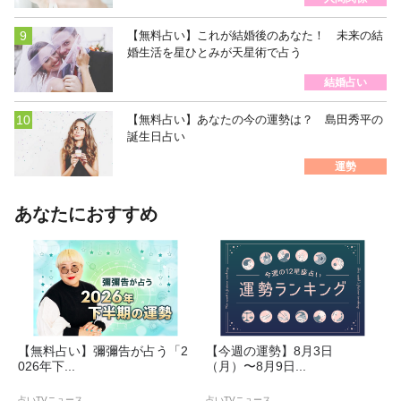
【無料占い】これが結婚後のあなた！ 未来の結
婚生活を星ひとみが天星術で占う
結婚占い
【無料占い】あなたの今の運勢は？ 島田秀平の
誕生日占い
運勢
あなたにおすすめ
【無料占い】彌彌告が占う「2
【今週の運勢】8月3日
026年下...
（月）〜8月9日...
占いTVニュース
占いTVニュース