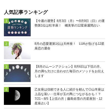
人気記事ランキング
【今週の運勢】8月3日（月）〜8月9日（日）の運
勢第1位は牡羊座！ 橘美箏の12星座週間占い
8月の恋愛運第1位は天秤座！ LUAが告げる12星
座恋の運命
【8月のムーンアクション】8月6日は下弦の月、
月の満ち欠けに合わせた毎日のメソッドをお伝え
します
乙女座は信頼できる人に紹介を頼んで◎山羊座は
上品な装い・仕草が玉の輿につながるかも！？
7/21～8/5【上弦の月｜藤島佑雪の月星座別・12
星座占い】