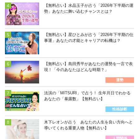
【無料占い】水晶玉子が占う「2026年下半期の運
勢」あなたに舞い込むチャンスとは？
【無料占い】星ひとみが占う「2026年下半期の仕
事運」あなたの才能とキャリアの転機は？
【無料占い】島田秀平があなたの運勢を一言で表
現！「今のあなたはどんな時期？」
運勢
法演の「MITSURI」で占う！ 生年月日でわかる
あなたの「暴露数」【無料占い】
性格診断
木下レオンが占う あなたの人生を良い方向へと
導いてくれる重要人物【無料占い】
人間関係