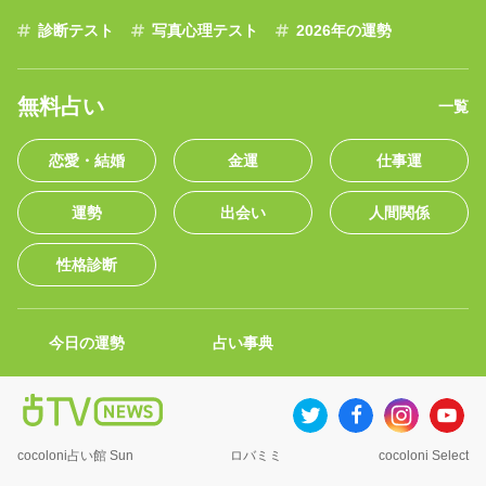
診断テスト
写真心理テスト
2026年の運勢
無料占い
一覧
恋愛・結婚
金運
仕事運
運勢
出会い
人間関係
性格診断
今日の運勢
占い事典
cocoloni占い館 Sun
ロバミミ
cocoloni Select