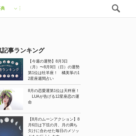
事典
気記事ランキング
【今週の運勢】8月3日
（月）〜8月9日（日）の運勢
第1位は牡羊座！ 橘美箏の1
2星座週間占い
8月の恋愛運第1位は天秤座！
LUAが告げる12星座恋の運
命
【8月のムーンアクション】8
月6日は下弦の月、月の満ち
欠けに合わせた毎日のメソッ