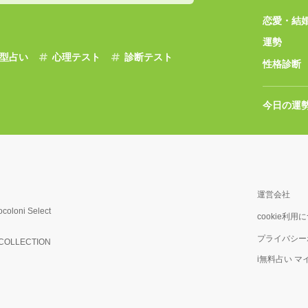
恋愛・結
運勢
型占い
心理テスト
診断テスト
性格診断
今日の運
運営会社
ocoloni Select
cookie利用
プライバシー
OLLECTION
i無料占い 