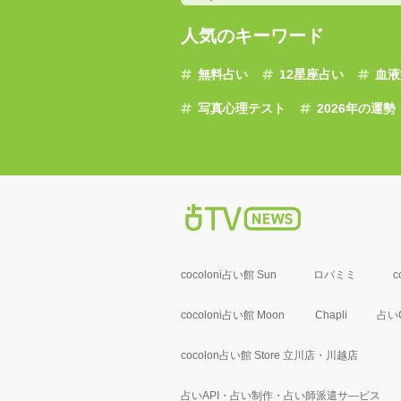
人気のキーワード
無料占い
12星座占い
血液
写真心理テスト
2026年の運勢
cocoloni占い館 Sun
ロバミミ
c
cocoloni占い館 Moon
Chapli
占いC
cocolon占い館 Store 立川店・川越店
占いAPI・占い制作・占い師派遣サ―ビス