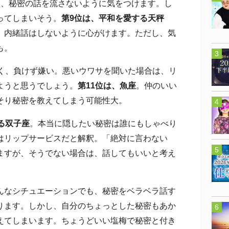
は、秘密の話を流さないように気をつけます。し
ってしまいそう。
第9位は、平和を愛する天秤
、内緒話はしないように心がけます。ただし、気
も。
く、負けず嫌い。悪いウワサを聞いた場合は、リ
ようと思うでしょう。
第11位は、魚座
。仲のいい
そり秘密を教えてしまう可能性大。
る双子座
。本当に隠したい秘密は誰にもしゃべり
はリップサービスだと解釈。「絶対に言わない
ますが、そうでない場合は、話してもいいと考え
なシチュエーションでも、秘密をベラベラ話す
ります。しかし、自分のちょっとした秘密もあか
えてしまいます。ちょうどいい塩梅で秘密と付き