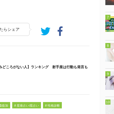
たらシェア
かみどころがない人】ランキング 射手座は行動も発言も
金森藍加
# 星座占い/星占い
# 性格診断