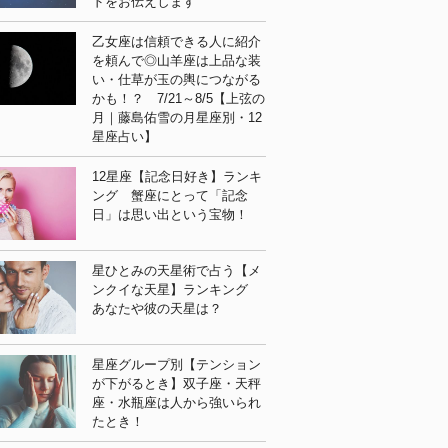
ドをお伝えします
乙女座は信頼できる人に紹介
を頼んで◎山羊座は上品な装
い・仕草が玉の輿につながる
かも！？ 7/21～8/5【上弦の
月｜藤島佑雪の月星座別・12
星座占い】
12星座【記念日好き】ランキ
ング 蟹座にとって「記念
日」は思い出という宝物！
星ひとみの天星術で占う【メ
ンクイな天星】ランキング
あなたや彼の天星は？
星座グループ別【テンション
が下がるとき】双子座・天秤
座・水瓶座は人から強いられ
たとき！