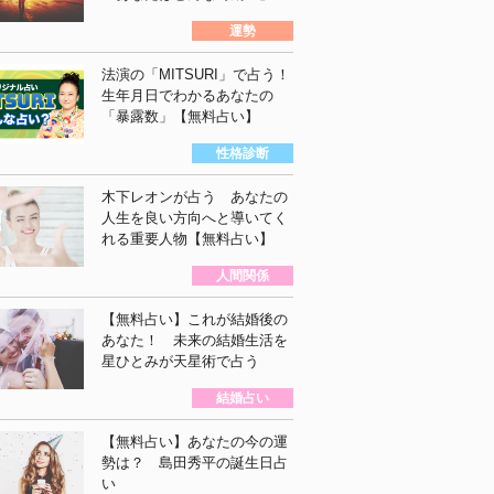
運勢
法演の「MITSURI」で占う！
生年月日でわかるあなたの
「暴露数」【無料占い】
性格診断
木下レオンが占う あなたの
人生を良い方向へと導いてく
れる重要人物【無料占い】
人間関係
【無料占い】これが結婚後の
あなた！ 未来の結婚生活を
星ひとみが天星術で占う
結婚占い
【無料占い】あなたの今の運
勢は？ 島田秀平の誕生日占
い