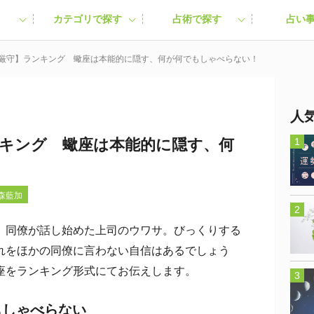
カテゴリで探す
占術で探す
占い
密厳守】ランキング 蠍座は本能的に隠す、何が何でもしゃべらない！
人
ンキング 蠍座は本能的に隠す、何
！
金森藍加
同僚が話し始めた上司のウワサ。びっくりする
れをほかの同僚に言わない自信はあるでしょう
座をランキング形式にてお伝えします。
もしゃべらない