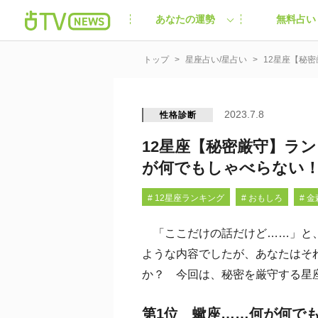
あなたの運勢
無料占い
トップ
星座占い/星占い
12星座【秘
2023.7.8
性格診断
12星座【秘密厳守】ラ
が何でもしゃべらない
# 12星座ランキング
# おもしろ
# 
「ここだけの話だけど……」と、
ような内容でしたが、あなたはそ
か？ 今回は、秘密を厳守する星
第1位 蠍座……何が何で