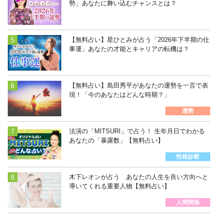
勢」あなたに舞い込むチャンスとは？
【無料占い】星ひとみが占う「2026年下半期の仕
事運」あなたの才能とキャリアの転機は？
【無料占い】島田秀平があなたの運勢を一言で表
現！「今のあなたはどんな時期？」
運勢
法演の「MITSURI」で占う！ 生年月日でわかる
あなたの「暴露数」【無料占い】
性格診断
木下レオンが占う あなたの人生を良い方向へと
導いてくれる重要人物【無料占い】
人間関係