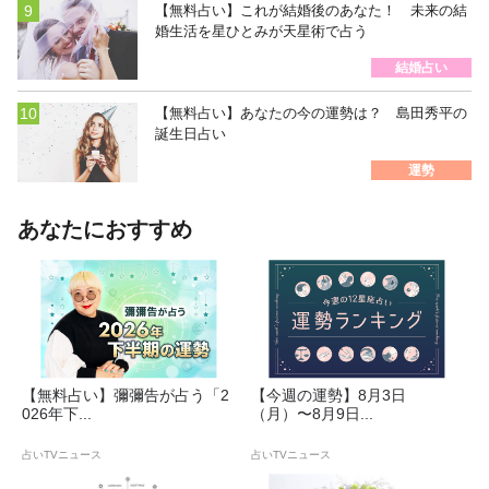
【無料占い】これが結婚後のあなた！ 未来の結
婚生活を星ひとみが天星術で占う
結婚占い
【無料占い】あなたの今の運勢は？ 島田秀平の
誕生日占い
運勢
あなたにおすすめ
【無料占い】彌彌告が占う「2
【今週の運勢】8月3日
026年下...
（月）〜8月9日...
占いTVニュース
占いTVニュース