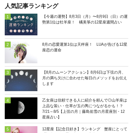
人気記事ランキング
【今週の運勢】8月3日（月）〜8月9日（日）の運
勢第1位は牡羊座！ 橘美箏の12星座週間占い
8月の恋愛運第1位は天秤座！ LUAが告げる12星
座恋の運命
【8月のムーンアクション】8月6日は下弦の月、
月の満ち欠けに合わせた毎日のメソッドをお伝え
します
乙女座は信頼できる人に紹介を頼んで◎山羊座は
上品な装い・仕草が玉の輿につながるかも！？
7/21～8/5【上弦の月｜藤島佑雪の月星座別・12
星座占い】
12星座【記念日好き】ランキング 蟹座にとって