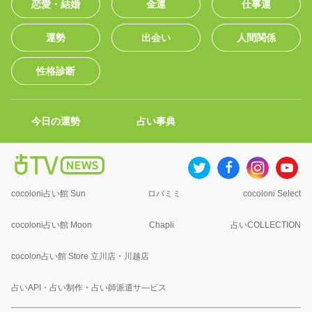
恋愛・結婚
金運
仕事運
運勢
出会い
人間関係
性格診断
今日の運勢
占い事典
cocoloni占い館 Sun
ロバミミ
cocoloni Select
cocoloni占い館 Moon
Chapli
占いCOLLECTION
cocolon占い館 Store 立川店・川越店
占いAPI・占い制作・占い師派遣サ―ビス