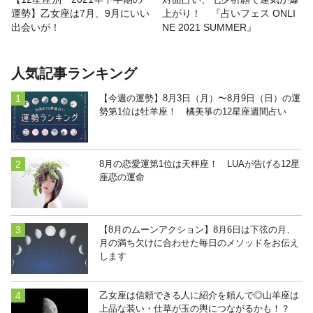
運勢】乙女座は7月、9月にいい
上がり！ 『占いフェス ONLI
出会いが！
NE 2021 SUMMER』
人気記事ランキング
【今週の運勢】8月3日（月）〜8月9日（日）の運
勢第1位は牡羊座！ 橘美箏の12星座週間占い
8月の恋愛運第1位は天秤座！ LUAが告げる12星
座恋の運命
【8月のムーンアクション】8月6日は下弦の月、
月の満ち欠けに合わせた毎日のメソッドをお伝え
します
乙女座は信頼できる人に紹介を頼んで◎山羊座は
上品な装い・仕草が玉の輿につながるかも！？