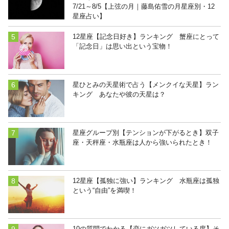
7/21～8/5【上弦の月｜藤島佑雪の月星座別・12
星座占い】
12星座【記念日好き】ランキング 蟹座にとって
「記念日」は思い出という宝物！
星ひとみの天星術で占う【メンクイな天星】ラン
キング あなたや彼の天星は？
星座グループ別【テンションが下がるとき】双子
座・天秤座・水瓶座は人から強いられたとき！
12星座【孤独に強い】ランキング 水瓶座は孤独
という“自由”を満喫！
10の質問でわかる【恋にガツガツしている度】そ