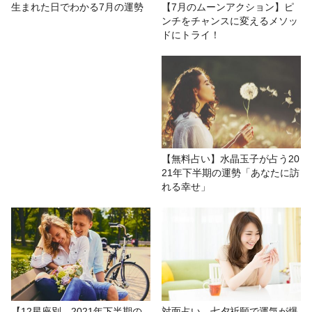
# おもしろ
# フォーチュン・メッセージ
# 今月の運勢
生まれた日でわかる7月の運勢
【7月のムーンアクション】ピ
ンチをチャンスに変えるメソッ
# 立花アン
# 星座占い/星占い
# タロット占い
ドにトライ！
# 運勢
【無料占い】水晶玉子が占う20
21年下半期の運勢「あなたに訪
れる幸せ」
【12星座別 2021年下半期の
対面占い、七夕祈願で運気が爆