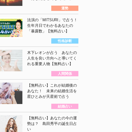
運勢
法演の「MITSURI」で占う！
生年月日でわかるあなたの
「暴露数」【無料占い】
性格診断
木下レオンが占う あなたの
人生を良い方向へと導いてく
れる重要人物【無料占い】
人間関係
【無料占い】これが結婚後の
あなた！ 未来の結婚生活を
星ひとみが天星術で占う
結婚占い
【無料占い】あなたの今の運
勢は？ 島田秀平の誕生日占
い