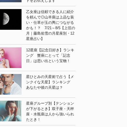
ドをお伝えします
乙女座は信頼できる人に紹介
を頼んで◎山羊座は上品な装
い・仕草が玉の輿につながる
かも！？ 7/21～8/5【上弦の
月｜藤島佑雪の月星座別・12
星座占い】
12星座【記念日好き】ランキ
ング 蟹座にとって「記念
日」は思い出という宝物！
星ひとみの天星術で占う【メ
ンクイな天星】ランキング
あなたや彼の天星は？
星座グループ別【テンション
が下がるとき】双子座・天秤
座・水瓶座は人から強いられ
たとき！