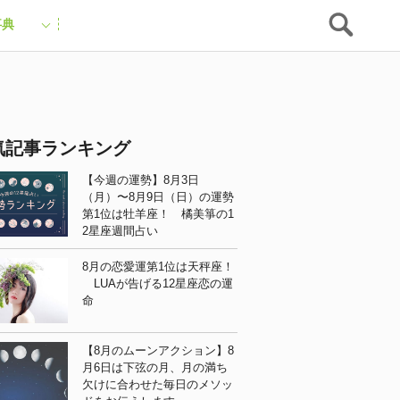
事典
気記事ランキング
【今週の運勢】8月3日
（月）〜8月9日（日）の運勢
第1位は牡羊座！ 橘美箏の1
2星座週間占い
8月の恋愛運第1位は天秤座！
LUAが告げる12星座恋の運
命
【8月のムーンアクション】8
月6日は下弦の月、月の満ち
欠けに合わせた毎日のメソッ