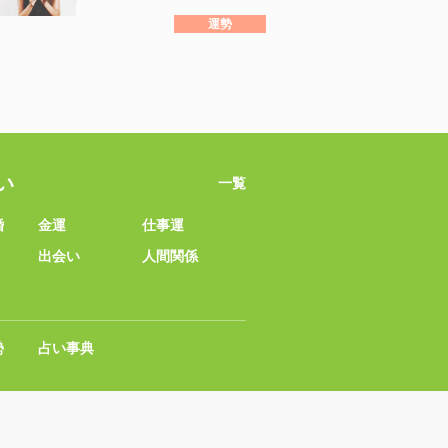
運勢
い
一覧
婚
金運
仕事運
出会い
人間関係
勢
占い事典