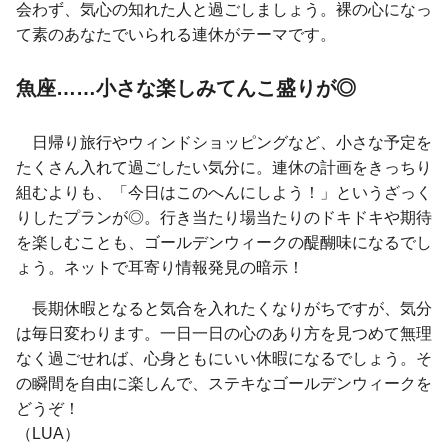
会わず、気心の知れた人と過ごしましょう。裸の心になっ
て素のあなたでいられる連休がテーマです。
魚座……小さな楽しみてんこ盛りが◎
日帰り旅行やウィンドショッピングなど、小さな予定を
たくさん入れて過ごしたい気分に。連休の計画をきっちり
組むよりも、「今日はこのへんにしよう！」というざっく
りしたプランが◎。行き当たり場当たりのドキドキや期待
を楽しむことも、ゴールデンウィークの醍醐味になるでし
ょう。ネットで耳寄り情報発見の暗示！
長期休暇となると気合を入れたくなりがちですが、気分
は毎日変わります。一日一日の心のあり方を見つめて無理
なく過ごせれば、心身ともにいい休暇になるでしょう。そ
の瞬間を自由に楽しんで、ステキなゴールデンウィークを
どうぞ！
（LUA）