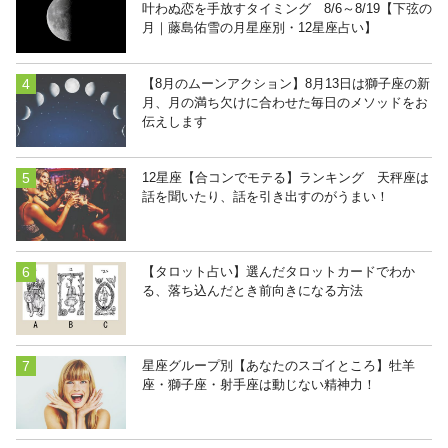
叶わぬ恋を手放すタイミング 8/6～8/19【下弦の
月｜藤島佑雪の月星座別・12星座占い】
【8月のムーンアクション】8月13日は獅子座の新
月、月の満ち欠けに合わせた毎日のメソッドをお
伝えします
12星座【合コンでモテる】ランキング 天秤座は
話を聞いたり、話を引き出すのがうまい！
【タロット占い】選んだタロットカードでわか
る、落ち込んだとき前向きになる方法
星座グループ別【あなたのスゴイところ】牡羊
座・獅子座・射手座は動じない精神力！