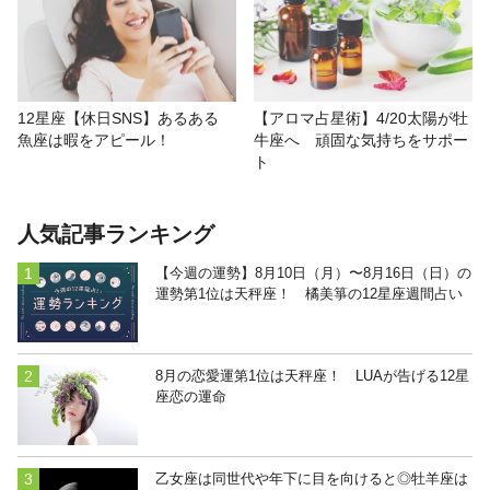
【アロマ占星術】4/20太陽が牡
12星座【休日SNS】あるある
牛座へ 頑固な気持ちをサポー
魚座は暇をアピール！
ト
人気記事ランキング
【今週の運勢】8月10日（月）〜8月16日（日）の
運勢第1位は天秤座！ 橘美箏の12星座週間占い
8月の恋愛運第1位は天秤座！ LUAが告げる12星
座恋の運命
乙女座は同世代や年下に目を向けると◎牡羊座は