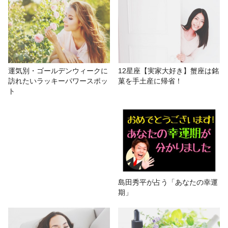
12星座【連休】あるある 牡羊座は
予定ギュウ詰め、蟹座は人混みで激
疲れ！
# 12星座あるある
# LUA
# おもしろ
12星座【実家大好き】蟹座は銘
運気別・ゴールデンウィークに
菓を手土産に帰省！
訪れたいラッキーパワースポッ
# ゴールデンウィーク
# 星座占い/星占い
# 運勢
ト
島田秀平が占う「あなたの幸運
期」