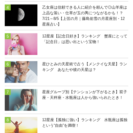
乙女座は信頼できる人に紹介を頼んで◎山羊座は
上品な装い・仕草が玉の輿につながるかも！？
7/21～8/5【上弦の月｜藤島佑雪の月星座別・12
星座占い】
12星座【記念日好き】ランキング 蟹座にとって
「記念日」は思い出という宝物！
星ひとみの天星術で占う【メンクイな天星】ラン
キング あなたや彼の天星は？
星座グループ別【テンションが下がるとき】双子
座・天秤座・水瓶座は人から強いられたとき！
12星座【孤独に強い】ランキング 水瓶座は孤独
という“自由”を満喫！