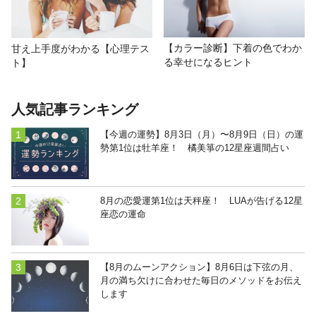
【カラー診断】下着の色でわか
甘え上手度がわかる【心理テス
る幸せになるヒント
ト】
人気記事ランキング
【今週の運勢】8月3日（月）〜8月9日（日）の運
勢第1位は牡羊座！ 橘美箏の12星座週間占い
8月の恋愛運第1位は天秤座！ LUAが告げる12星
座恋の運命
【8月のムーンアクション】8月6日は下弦の月、
月の満ち欠けに合わせた毎日のメソッドをお伝え
します