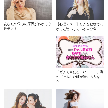
プレックス
# おもしろ
# 真
# 心理テスト
# 性格診断
あなたの悩みの原因がわかる心
【心理テスト】好きな動物でわ
理テスト
かる勘違いしている自分像
「ガチで当たる占い・・・」噂
のギャル占い師が運命の人を占
う！