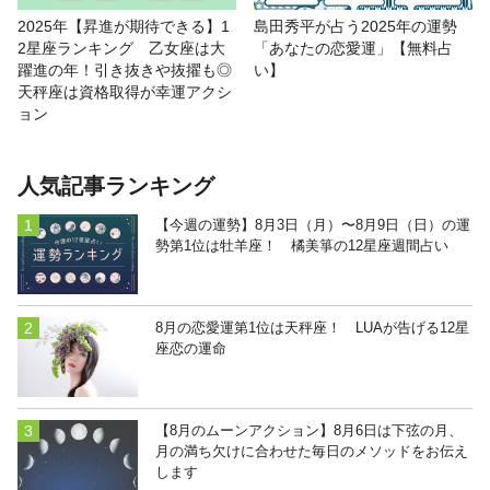
2025年【昇進が期待できる】1
島田秀平が占う2025年の運勢
2星座ランキング 乙女座は大
「あなたの恋愛運」【無料占
躍進の年！引き抜きや抜擢も◎
い】
天秤座は資格取得が幸運アクシ
ョン
人気記事ランキング
【今週の運勢】8月3日（月）〜8月9日（日）の運
勢第1位は牡羊座！ 橘美箏の12星座週間占い
8月の恋愛運第1位は天秤座！ LUAが告げる12星
座恋の運命
【8月のムーンアクション】8月6日は下弦の月、
月の満ち欠けに合わせた毎日のメソッドをお伝え
します