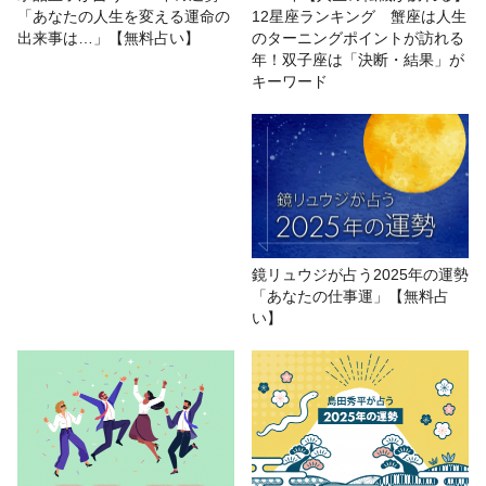
「あなたの人生を変える運命の
12星座ランキング 蟹座は人生
# 数秘術
# 運勢
出来事は…」【無料占い】
のターニングポイントが訪れる
年！双子座は「決断・結果」が
キーワード
鏡リュウジが占う2025年の運勢
「あなたの仕事運」【無料占
い】