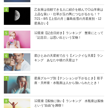
乙女座は信頼できる人に紹介を頼んで◎山羊座は
上品な装い・仕草が玉の輿につながるかも！？
7/21～8/5【上弦の月｜藤島佑雪の月星座別・12
星座占い】
12星座【記念日好き】ランキング 蟹座にとって
「記念日」は思い出という宝物！
星ひとみの天星術で占う【メンクイな天星】ラン
キング あなたや彼の天星は？
星座グループ別【テンションが下がるとき】双子
座・天秤座・水瓶座は人から強いられたとき！
12星座【孤独に強い】ランキング 水瓶座は孤独
という“自由”を満喫！