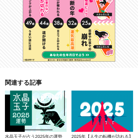
あわせて読みたい記事
関連する記事
【2025年の運勢ランキング】12星座
×血液型・全48位中あなたの順位
は？
# 2025年の運勢
# おもしろ
# 夏川リエ
# 運勢
水晶玉子が占う2025年の運勢
2025年【人生の転機が訪れる】