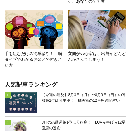
る、あなたのケチ度
手を組むだけの簡単診断！ 脳
玄関が○○な家は、出費がどんど
タイプでわかるお金との付き合
んかさんでしまう！
い方
人気記事ランキング
【今週の運勢】8月3日（月）〜8月9日（日）の運
勢第1位は牡羊座！ 橘美箏の12星座週間占い
8月の恋愛運第1位は天秤座！ LUAが告げる12星
座恋の運命