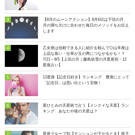
【8月のムーンアクション】8月6日は下弦の月、
月の満ち欠けに合わせた毎日のメソッドをお伝え
します
乙女座は信頼できる人に紹介を頼んで◎山羊座は
上品な装い・仕草が玉の輿につながるかも！？
7/21～8/5【上弦の月｜藤島佑雪の月星座別・12
星座占い】
12星座【記念日好き】ランキング 蟹座にとって
「記念日」は思い出という宝物！
星ひとみの天星術で占う【メンクイな天星】ラン
キング あなたや彼の天星は？
星座グループ別【テンションが下がるとき】双子