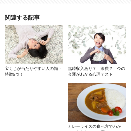
あわせて読みたい記事
関連する記事
安物のトイレットペーパーを使って
いると収入ダウン！ NG風水・金
運編
# タナカアツシ
# 新生活
# 知識
# 開運
# 風水
宝くじが当たりやすい人の顔・
臨時収入あり？ 浪費？ 今の
特徴5つ！
金運がわかる心理テスト
# 金運
カレーライスの食べ方でわか