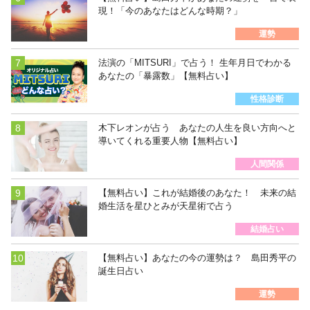
現！「今のあなたはどんな時期？」
運勢
法演の「MITSURI」で占う！ 生年月日でわかる
あなたの「暴露数」【無料占い】
性格診断
木下レオンが占う あなたの人生を良い方向へと
導いてくれる重要人物【無料占い】
人間関係
【無料占い】これが結婚後のあなた！ 未来の結
婚生活を星ひとみが天星術で占う
結婚占い
【無料占い】あなたの今の運勢は？ 島田秀平の
誕生日占い
運勢