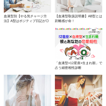
# おもしろ
# 血液型あるある
# 金森藍加
【血液型取扱説明書】AB型とは
血液型別【やる気チャージ方
距離感が命！
法】A型はポジティブ日記が◎
# 血液型占い
# 金運
「血液型×12星座×生まれ順」で
占う細密相性診断