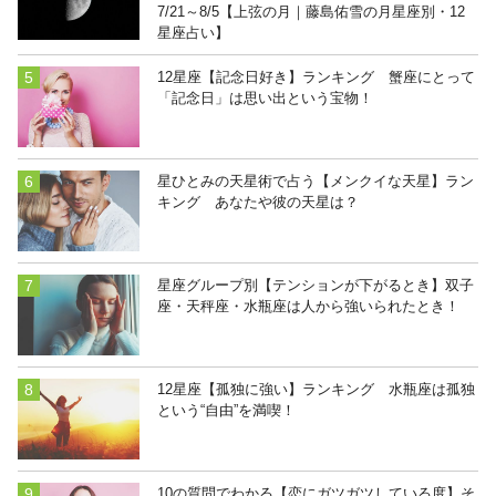
7/21～8/5【上弦の月｜藤島佑雪の月星座別・12
星座占い】
12星座【記念日好き】ランキング 蟹座にとって
「記念日」は思い出という宝物！
星ひとみの天星術で占う【メンクイな天星】ラン
キング あなたや彼の天星は？
星座グループ別【テンションが下がるとき】双子
座・天秤座・水瓶座は人から強いられたとき！
12星座【孤独に強い】ランキング 水瓶座は孤独
という“自由”を満喫！
10の質問でわかる【恋にガツガツしている度】そ