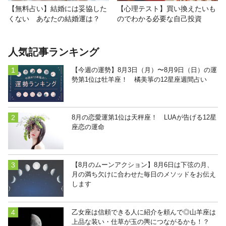
【無料占い】結婚には妥協した
【心理テスト】買い換えたいも
くない あなたの結婚運は？
のでわかる必要な自己投資
人気記事ランキング
【今週の運勢】8月3日（月）〜8月9日（日）の運
勢第1位は牡羊座！ 橘美箏の12星座週間占い
8月の恋愛運第1位は天秤座！ LUAが告げる12星
座恋の運命
【8月のムーンアクション】8月6日は下弦の月、
月の満ち欠けに合わせた毎日のメソッドをお伝え
します
乙女座は信頼できる人に紹介を頼んで◎山羊座は
上品な装い・仕草が玉の輿につながるかも！？