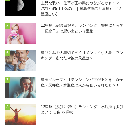
上品な装い・仕草が玉の輿につながるかも！？
7/21～8/5【上弦の月｜藤島佑雪の月星座別・12
星座占い】
12星座【記念日好き】ランキング 蟹座にとって
「記念日」は思い出という宝物！
星ひとみの天星術で占う【メンクイな天星】ラン
キング あなたや彼の天星は？
星座グループ別【テンションが下がるとき】双子
座・天秤座・水瓶座は人から強いられたとき！
12星座【孤独に強い】ランキング 水瓶座は孤独
という“自由”を満喫！