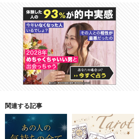
関連する記事
# 占いまとめ
# 恋愛占い
# 無料占い
# 無料占いまとめ
# その他
# 恋愛 片想い