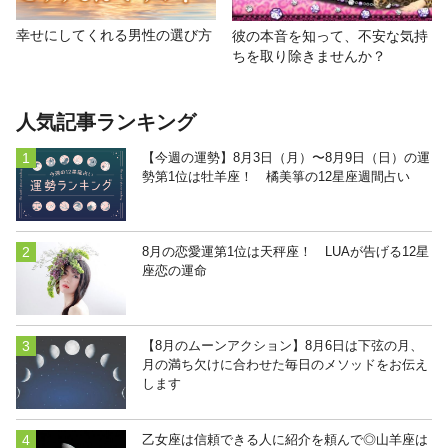
幸せにしてくれる男性の選び方
彼の本音を知って、不安な気持
ちを取り除きませんか？
人気記事ランキング
【今週の運勢】8月3日（月）〜8月9日（日）の運
勢第1位は牡羊座！ 橘美箏の12星座週間占い
8月の恋愛運第1位は天秤座！ LUAが告げる12星
座恋の運命
【8月のムーンアクション】8月6日は下弦の月、
月の満ち欠けに合わせた毎日のメソッドをお伝え
します
乙女座は信頼できる人に紹介を頼んで◎山羊座は